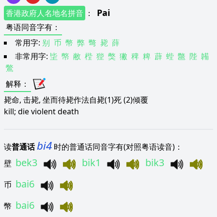
Pai
香港政府人名地名拼音
：
粤语同音字有
：
常用字:
别
币
幣
弊
彆
毙
薛
非常用字:
坒
幤
敝
梐
狴
獘
獙
稗
粺
薜
蜌
鄨
陛
韛
鷩
解释
：
毙命, 击毙, 坐而待毙作法自毙(1)死 (2)倾覆
kill; die violent death
bi4
读
普通话
时的普通话同音字有(对照粤语读音)：
bek3
bik1
bik3
壁
bai6
币
bai6
幣