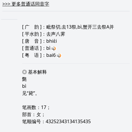
>>>
更多普通话同音字
[
广 韵
]：毗祭切,去13祭,bì,蟹开三去祭A并
[
平水韵
]：去声八霁
[
唐 音
]：bhiɛ̀i
[
普通话
]：bì
[
粤 语
]：bai6
◎ 基本解释
斃
bì
见“毙”。
笔画数：17；
部首：攵；
笔顺编号：43252343134135435