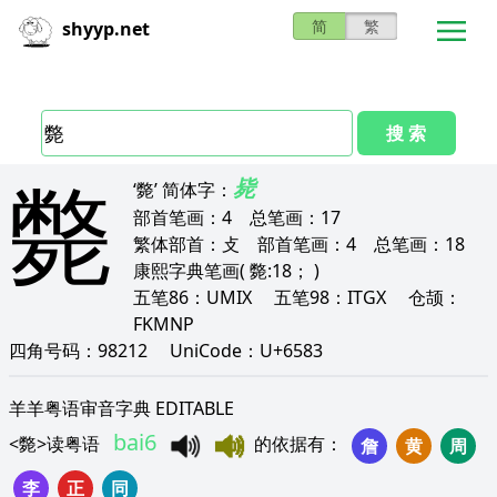
简
繁
shyyp.net
搜 索
斃
毙
‘斃’
简体字：
部首笔画：
4
总笔画：
17
繁体部首：
攴
部首笔画：
4
总笔画：
18
康熙字典笔画
( 斃:18； )
五笔86：
UMIX
五笔98：
ITGX
仓颉：
FKMNP
四角号码：
98212
UniCode：
U+6583
羊羊粤语审音字典 EDITABLE
bai6
<
斃
>
读粤语
的依据有
：
詹
黄
周
李
正
同