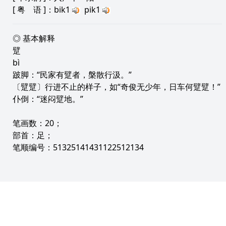
[
粤 语
]：bik1
pik1
◎ 基本解释
躄
bì
跛脚：“民家有躄者，槃散行汲。”
〔躄躄〕行进不止的样子，如“奇俊无少年，日车何躄躄！”
仆倒：“迷闷躄地。”
笔画数：20；
部首：足；
笔顺编号：51325141431122512134