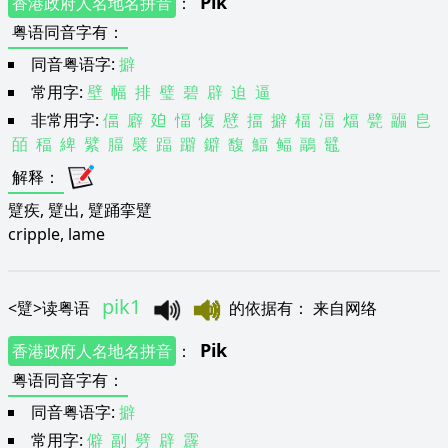
Pik
香港政府人名地名拼音
：
粤语同音字有
：
同音粤语字:
擗
常用字:
壁
幅
排
璧
碧
辟
迫
逼
非常用字:
偪
廦
廹
愊
愎
憵
揊
擗
楅
湢
煏
甓
疈
皀
皕
稫
綼
繴
腷
襞
踾
躃
鐴
馥
鰏
鲾
鶝
鼊
解释
：
躄疾, 躄出, 躄踊挛躄
cripple, lame
pik1
<
躄
>
读粤语
的依据有
：
来自网络
Pik
香港政府人名地名拼音
：
粤语同音字有
：
同音粤语字:
擗
常用字:
僻
副
劈
辟
霹