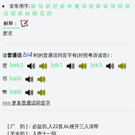
非常用字:
噼
堛
廦
憵
擗
椑
潎
澼
甓
癖
礔
礕
稫
襞
踾
躃
釽
銢
闢
鷿
鸊
解释
：
暂无
bi4
读
普通话
时的普通话同音字有(对照粤语读音)：
bek3
bik1
bik3
壁
bai6
币
bai6
幣
>>>
更多普通话同音字
[
广 韵
]：必益切,入22昔,bi,梗开三入清帮
[
平水韵
]：入声十一陌