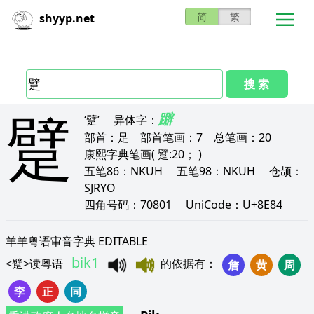
简
繁
shyyp.net
搜 索
躄
躃
‘躄’
异体字：
部首：
足
部首笔画：
7
总笔画：
20
康熙字典笔画
( 躄:20； )
五笔86：
NKUH
五笔98：
NKUH
仓颉：
SJRYO
四角号码：
70801
UniCode：
U+8E84
羊羊粤语审音字典 EDITABLE
bik1
<
躄
>
读粤语
的依据有
：
詹
黄
周
李
正
同