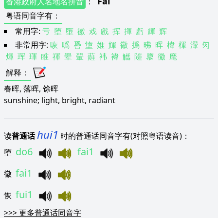
Fai
香港政府人名地名拼音
：
粤语同音字有
：
常用字:
亏
堕
墮
徽
戏
戲
挥
揮
虧
輝
辉
非常用字:
咴
噅
噕
墯
婎
媈
幑
撝
昲
晖
椲
楎
瀈
灳
煇
珲
琿
睢
禈
翚
翬
蘳
袆
褘
觿
隓
隳
鰴
麾
解释
：
春晖, 落晖, 馀晖
sunshine; light, bright, radiant
hui1
读
普通话
时的普通话同音字有(对照粤语读音)：
do6
fai1
堕
fai1
徽
fui1
恢
>>>
更多普通话同音字