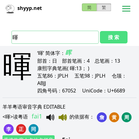
简
繁
shyyp.net
搜 索
暉
晖
‘暉’
简体字：
部首：
日
部首笔画：
4
总笔画：
13
康熙字典笔画
( 暉:13； )
五笔86：
JPLH
五笔98：
JPLH
仓颉：
ABJJ
四角号码：
67052
UniCode：
U+6689
羊羊粤语审音字典 EDITABLE
fai1
<
暉
>
读粤语
的依据有
：
詹
黄
周
李
正
同