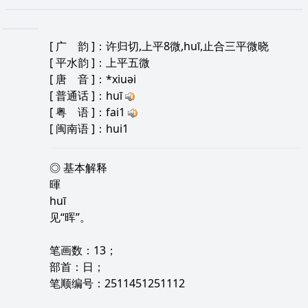
[
广 韵
]：许归切,上平8微,huī,止合三平微晓
[
平水韵
]：上平五微
[
唐 音
]：*xiuəi
[
普通话
]：huī
[
粤 语
]：fai1
[
闽南语
]：hui1
◎ 基本解释
暉
huī
见“晖”。
笔画数：13；
部首：日；
笔顺编号：2511451251112