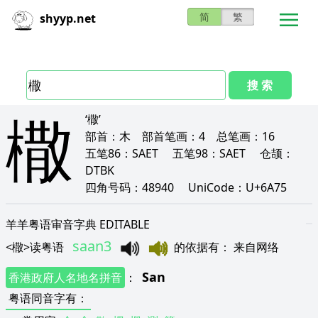
简
繁
shyyp.net
搜 索
橵
‘橵’
部首：
木
部首笔画：
4
总笔画：
16
五笔86：
SAET
五笔98：
SAET
仓颉：
DTBK
四角号码：
48940
UniCode：
U+6A75
羊羊粤语审音字典 EDITABLE
saan3
<
橵
>
读粤语
的依据有
：
来自网络
San
香港政府人名地名拼音
：
粤语同音字有
：