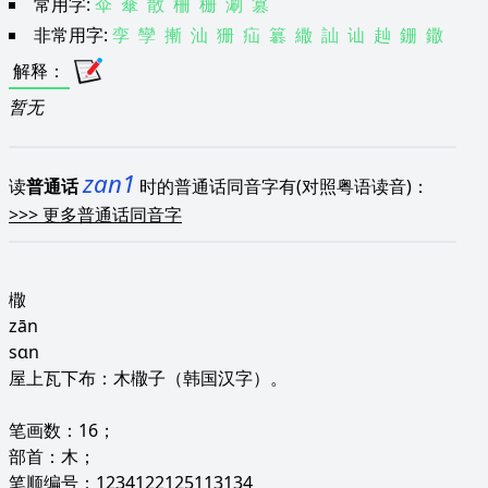
常用字:
伞
傘
散
柵
栅
涮
篡
非常用字:
孪
孿
摲
汕
狦
疝
簒
繖
訕
讪
赸
銏
鏾
解释
：
暂无
zan1
读
普通话
时的普通话同音字有(对照粤语读音)：
>>>
更多普通话同音字
橵
zān
sɑn
屋上瓦下布：木橵子（韩国汉字）。
笔画数：16；
部首：木；
笔顺编号：1234122125113134