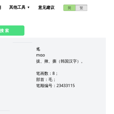
其他工具
测
意见建议
简
繁
搜 索
毟
mɑo
拔、揪、撕（韩国汉字）。
笔画数：8；
部首：毛；
笔顺编号：23433115