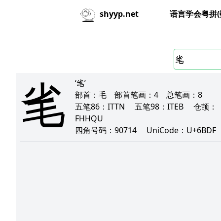
语言学会粤拼(
shyyp.net
毟
‘毟’
部首：
毛
部首笔画：
4
总笔画：
8
五笔86：
ITTN
五笔98：
ITEB
仓颉：
FHHQU
四角号码：
90714
UniCode：
U+6BDF