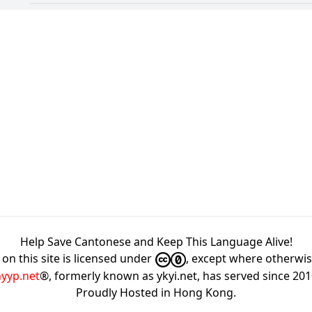
Help Save Cantonese and Keep This Language Alive!
on this site is licensed under
, except where otherwi
hyyp.net
®, formerly known as ykyi.net, has served since 20
Proudly Hosted in
Hong Kong
.