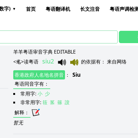
数字)
首页
粤语翻译机
长文注音
粤语声调检
羊羊粤语审音字典 EDITABLE
siu2
<
毟
>
读粤语
的依据有
：
来自网络
Siu
香港政府人名地名拼音
：
粤语同音字有
：
常用字:
小
少
非常用字:
筱
筿
篠
謏
解释
：
暂无