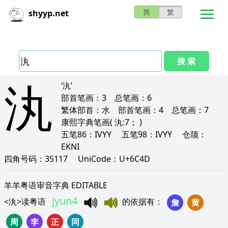
简
繁
shyyp.net
搜 索
汍
‘汍’
部首笔画：
3
总笔画：
6
繁体部首：
水
部首笔画：
4
总笔画：
7
康熙字典笔画
( 汍:7； )
五笔86：
IVYY
五笔98：
IVYY
仓颉：
EKNI
四角号码：
35117
UniCode：
U+6C4D
羊羊粤语审音字典 EDITABLE
jyun4
<
汍
>
读粤语
的依据有
：
詹
黄
周
李
正
同