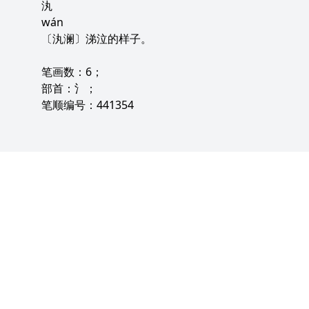
汍
wán
〔汍澜〕涕泣的样子。
笔画数：6；
部首：氵；
笔顺编号：441354