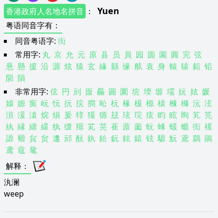
Yuen
香港政府人名地名拼音
：
粤语同音字有
：
同音粤语字:
衒
常用字:
丸
京
允
元
原
县
员
員
园
圆
園
圓
完
弦
悬
懸
援
沿
源
炫
猿
玄
緣
縣
缘
舷
袁
身
轅
辕
鉛
铅
陨
隕
非常用字:
伭
円
刓
厡
厵
圎
圜
垸
堧
塬
壖
妧
妶
媛
媴
嫄
寏
岏
忨
抏
捖
撋
昖
杬
椽
楥
榞
榬
橼
櫞
沅
泫
洹
湲
溒
烷
熉
爰
犉
猨
獂
玆
玹
琓
痃
盷
眩
眴
笂
笎
紈
縁
縓
繯
纨
缳
羱
芄
芫
萑
蒝
薗
蚖
蝝
蝯
螈
衒
褑
謜
豲
貟
贠
邍
邧
酛
釻
鈆
鈨
鉉
鎱
铉
騵
魭
鳶
鶢
鶰
鸢
黿
鼋
解释
：
汍澜
weep