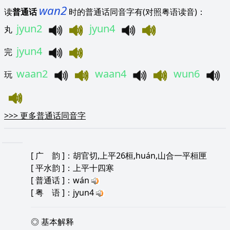
wan2
读
普通话
时的普通话同音字有(对照粤语读音)：
jyun2
jyun4
丸
jyun4
完
waan2
waan4
wun6
玩
>>>
更多普通话同音字
[
广 韵
]：胡官切,上平26桓,huán,山合一平桓匣
[
平水韵
]：上平十四寒
[
普通话
]：wán
[
粤 语
]：jyun4
◎ 基本解释