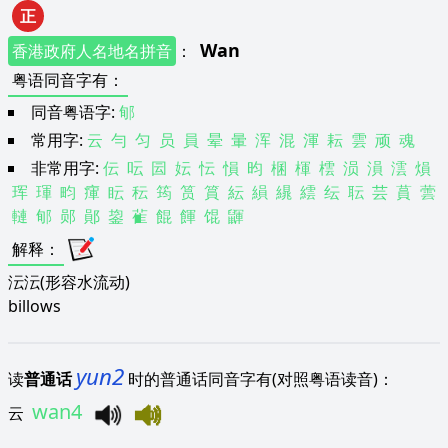
正
Wan
香港政府人名地名拼音
：
粤语同音字有
：
同音粤语字:
郇
常用字:
云
勻
匀
员
員
晕
暈
浑
混
渾
耘
雲
顽
魂
非常用字:
伝
呍
囩
妘
忶
愪
昀
棞
楎
橒
涢
溳
澐
熉
珲
琿
畇
瘒
眃
秐
筠
筼
篔
紜
縜
繉
繧
纭
耺
芸
蒷
蕓
轋
郇
郧
鄖
鋆
雈
餛
餫
馄
鼲
解释
：
沄沄(形容水流动)
billows
yun2
读
普通话
时的普通话同音字有(对照粤语读音)：
wan4
云