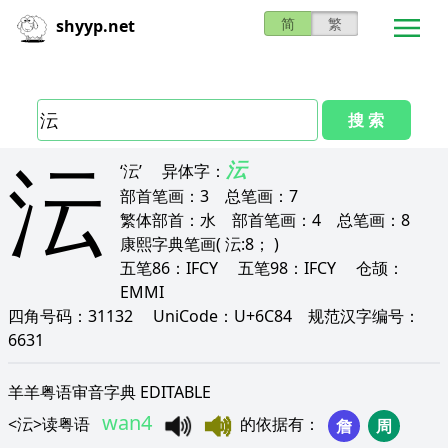
简
繁
shyyp.net
搜 索
沄
沄
‘沄’
异体字：
部首笔画：
3
总笔画：
7
繁体部首：
水
部首笔画：
4
总笔画：
8
康熙字典笔画
( 沄:8； )
五笔86：
IFCY
五笔98：
IFCY
仓颉：
EMMI
四角号码：
31132
UniCode：
U+6C84
规范汉字编号：
6631
羊羊粤语审音字典 EDITABLE
wan4
<
沄
>
读粤语
的依据有
：
詹
周