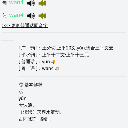
wan4
勻
wan4
匀
>>>
更多普通话同音字
[
广 韵
]：王分切,上平20文,yún,臻合三平文云
[
平水韵
]：上平十二文·上平十三元
[
普通话
]：yún
[
粤 语
]：wan4
◎ 基本解释
沄
yún
大波浪。
〔沄沄〕形容水流动。
古同“纭”，杂乱。