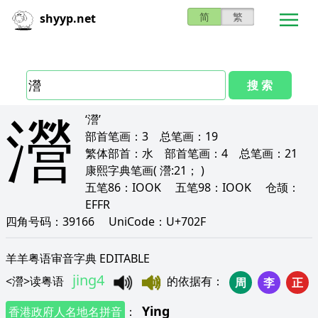
简
繁
shyyp.net
搜 索
瀯
‘瀯’
部首笔画：
3
总笔画：
19
繁体部首：
水
部首笔画：
4
总笔画：
21
康熙字典笔画
( 瀯:21； )
五笔86：
IOOK
五笔98：
IOOK
仓颉：
EFFR
四角号码：
39166
UniCode：
U+702F
羊羊粤语审音字典 EDITABLE
jing4
<
瀯
>
读粤语
的依据有
：
周
李
正
Ying
香港政府人名地名拼音
：