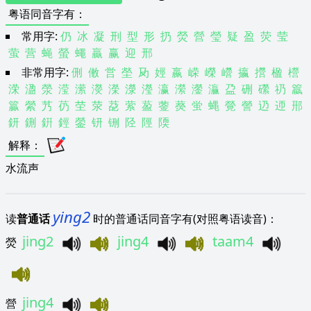
粤语同音字有
：
常用字:
仍
冰
凝
刑
型
形
扔
熒
營
瑩
疑
盈
荧
莹
萤
营
蝇
螢
蠅
贏
赢
迎
邢
非常用字:
侀
僌
営
塋
夃
娙
嬴
嵘
嶸
巆
攍
攚
楹
櫿
溁
溋
滎
滢
潆
濙
濚
濴
瀅
瀛
瀠
灐
灜
盁
硎
礯
礽
籝
籯
縈
艿
芿
茔
荥
莻
萦
萾
蓥
藀
蛍
蝿
覮
謍
辸
迊
郉
鈃
鉶
銒
鋞
鎣
钘
铏
陉
陘
陾
解释
：
水流声
ying2
读
普通话
时的普通话同音字有(对照粤语读音)：
jing2
jing4
taam4
熒
jing4
營