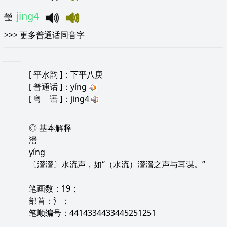
jing4
瑩
>>>
更多普通话同音字
[
平水韵
]：下平八庚
[
普通话
]：yíng
[
粤 语
]：jing4
◎ 基本解释
瀯
yíng
〔瀯瀯〕水流声，如“（水流）瀯瀯之声与耳谋。”
笔画数：19；
部首：氵；
笔顺编号：4414334433445251251