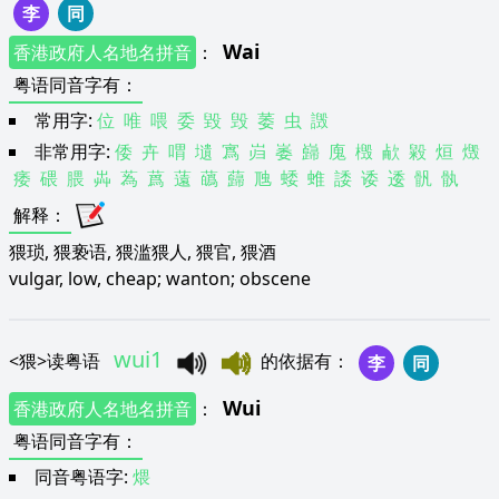
李
同
Wai
香港政府人名地名拼音
：
粤语同音字有
：
常用字:
位
唯
喂
委
毀
毁
萎
虫
譭
非常用字:
倭
卉
喟
壝
寪
岿
崣
巋
廆
檓
欳
毇
烜
燬
痿
碨
腲
芔
蒍
蔿
薳
蘤
蘬
虺
蜲
蜼
諉
诿
逶
骪
骫
解释
：
猥琐, 猥亵语, 猥滥猥人, 猥官, 猥酒
vulgar, low, cheap; wanton; obscene
wui1
<
猥
>
读粤语
的依据有
：
李
同
Wui
香港政府人名地名拼音
：
粤语同音字有
：
同音粤语字:
煨