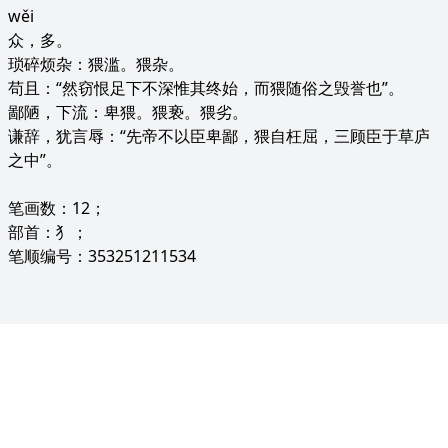
wěi
众，多。
琐碎烦杂：猥滥。猥杂。
苟且：“然窃恨足下不深惟其终始，而猥随俗之毁誉也”。
鄙陋，下流：卑猥。猥亵。猥劣。
谦辞，犹言辱：“先帝不以臣卑鄙，猥自枉屈，三顾臣于草庐
之中”。
笔画数：12；
部首：犭；
笔顺编号：353251211534