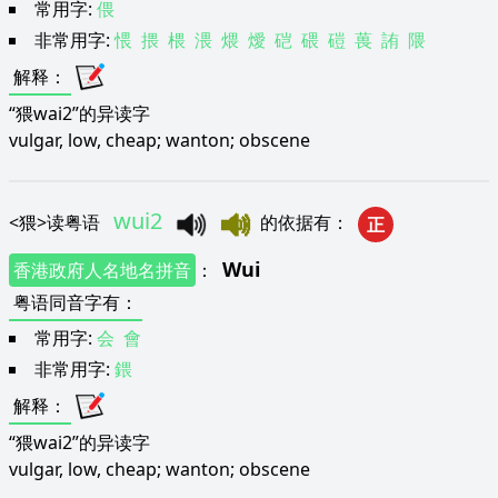
常用字:
偎
非常用字:
愄
揋
椳
渨
煨
燰
硙
碨
磑
葨
詴
隈
解释
：
“猥wai2”的异读字
vulgar, low, cheap; wanton; obscene
wui2
<
猥
>
读粤语
的依据有
：
正
Wui
香港政府人名地名拼音
：
粤语同音字有
：
常用字:
会
會
非常用字:
鍡
解释
：
“猥wai2”的异读字
vulgar, low, cheap; wanton; obscene