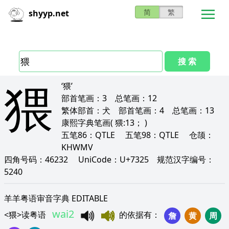
简
繁
shyyp.net
搜 索
猥
‘猥’
部首笔画：
3
总笔画：
12
繁体部首：
犬
部首笔画：
4
总笔画：
13
康熙字典笔画
( 猥:13； )
五笔86：
QTLE
五笔98：
QTLE
仓颉：
KHWMV
四角号码：
46232
UniCode：
U+7325
规范汉字编号：
5240
羊羊粤语审音字典 EDITABLE
wai2
<
猥
>
读粤语
的依据有
：
詹
黄
周