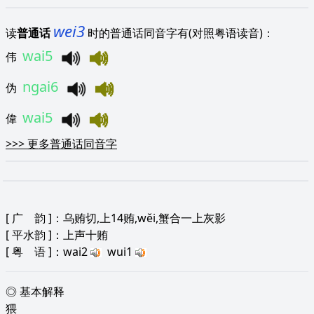
wei3
读
普通话
时的普通话同音字有(对照粤语读音)：
wai5
伟
ngai6
伪
wai5
偉
>>>
更多普通话同音字
[
广 韵
]：乌贿切,上14贿,wěi,蟹合一上灰影
[
平水韵
]：上声十贿
[
粤 语
]：wai2
wui1
◎ 基本解释
猥