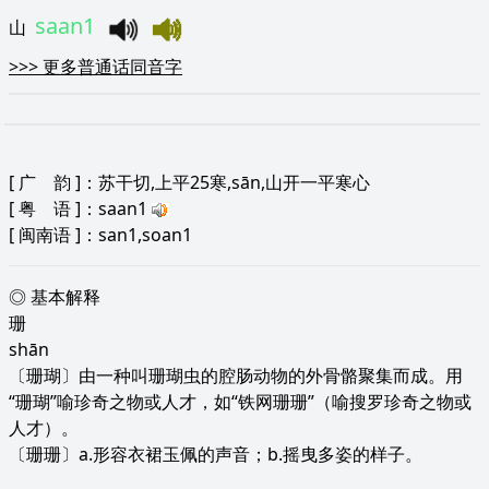
saan1
山
>>>
更多普通话同音字
[
广 韵
]：苏干切,上平25寒,sān,山开一平寒心
[
粤 语
]：saan1
[
闽南语
]：san1,soan1
◎ 基本解释
珊
shān
〔珊瑚〕由一种叫珊瑚虫的腔肠动物的外骨骼聚集而成。用
“珊瑚”喻珍奇之物或人才，如“铁网珊珊”（喻搜罗珍奇之物或
人才）。
〔珊珊〕a.形容衣裙玉佩的声音；b.摇曳多姿的样子。