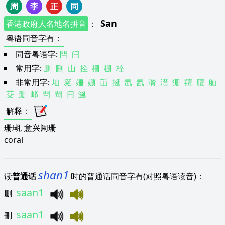
周
李
正
同
San
香港政府人名地名拼音
：
粤语同音字有
：
同音粤语字:
閂
闩
常用字:
删
刪
山
拴
柵
栅
栓
非常用字:
圸
埏
姍
姗
屲
挻
氙
氥
潸
澘
狦
羶
膻
舢
芟
跚
邖
閂
閊
闩
鯅
解释
：
珊瑚, 意兴阑珊
coral
shan1
读
普通话
时的普通话同音字有(对照粤语读音)：
saan1
删
saan1
刪