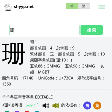
简
繁
shyyp.net
搜 索
珊
‘珊’
部首笔画：
4
总笔画：
9
繁体部首：
玉
部首笔画：
5
总笔画：
10
康熙字典笔画
( 珊:10； )
五笔86：
GMMG
五笔98：
GMMG
仓
颉：
MGBT
四角号码：
17140
UniCode：
U+73CA
规范汉字编号：
1360
羊羊粤语审音字典 EDITABLE
saan1
<
珊
>
读粤语
的依据有
：
詹
黄