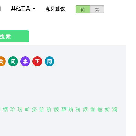
其他工具
测
意见建议
简
繁
搜 索
黄
周
李
正
同
楐
犗
玠
琾
畍
疥
砎
祄
艐
薢
蚧
衸
鎅
骱
魀
魪
鶛