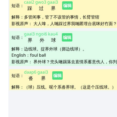
caai2
gwo3
gaai3
短语
：
编辑
踩
过
界
解释
：
多管闲事，管了不该管的事情，长臂管辖
影视原声：
大人嗱，人哋踩过界我哋匿埋台底咪好冇面？  
gaai3
ngoi6
kau4
短语
：
编辑
界
外
球
解释
：
边线球。掟界外球（掷边线球）。
English：
foul ball
影视原声：
界外球？兜头噉踢落去直情系蓄意伤人，你判界
daap6
gaai3
短语
：
编辑
沓
界
解释
：
（球）压线。呢个系沓界球。（这是个压线球。）