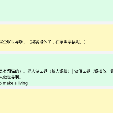
屋企叹世界啰。（梁婆退休了，在家里享福呢。）
是有预谋的）。畀人做世界（被人狠揍）│做佢世界（狠揍他一
人做世界啊。
to make a living