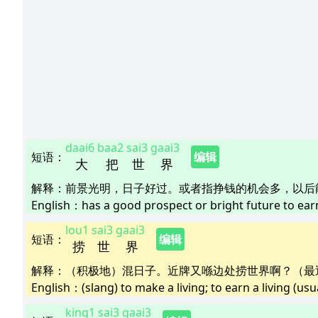
daai6
baa2
sai3
gaai3
短语
：
编辑
大
把
世
界
解释
：
前景光明，日子好过。或者指挣钱的机会多，以后
English：
has a good prospect or bright future to ear
lou1
sai3
gaai3
短语
：
编辑
捞
世
界
解释
：
（积极地）混日子。近牌又喺边处捞世界啊？（最
English：
(slang) to make a living; to earn a living (u
king1
sai3
gaai3