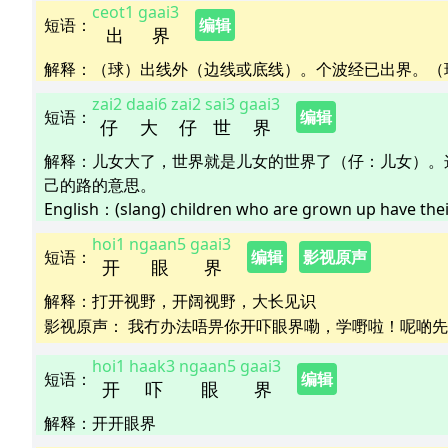
ceot1
gaai3
短语
：
编辑
出
界
解释
：
（球）出线外（边线或底线）。个波经已出界。（
zai2
daai6
zai2
sai3
gaai3
短语
：
编辑
仔
大
仔
世
界
解释
：
儿女大了，世界就是儿女的世界了（仔：儿女）。
己的路的意思。
English：
(slang) children who are grown up have thei
hoi1
ngaan5
gaai3
短语
：
编辑
影视原声
开
眼
界
解释
：
打开视野，开阔视野，大长见识
影视原声：
我冇办法唔畀你开吓眼界嘞，学嘢啦！呢啲先叫
hoi1
haak3
ngaan5
gaai3
短语
：
编辑
开
吓
眼
界
解释
：
开开眼界