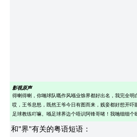
影视原声
得喇得喇，你哋球队嘅作风喺业馀界都好出名，我完全明白。
哎，王爷息怒，既然王爷今日有图而来，贱妾都好想开吓眼界
足球教练吖嘛。喺足球界边个唔识阿锋哥啫！我哋细细个睇阿
和"
界
"
有关的粤语短语
：