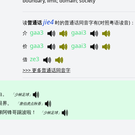
boundary, limit; domain; society
jie4
读
普通话
时的普通话同音字有(对照粤语读音)：
gaa3
gaai3
介
gaa3
gaai3
价
ze3
借
>>>
更多普通话同音字
   
「少林足球」
。   
「唐伯虎点秋香」
锋哥踢波啦！   
「少林足球」