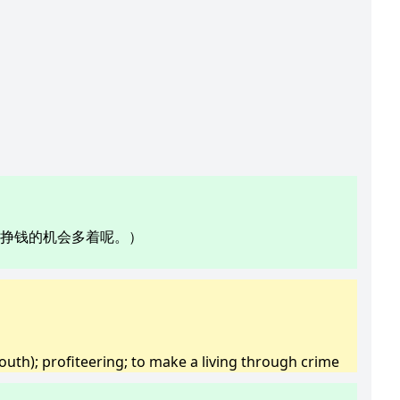
，挣钱的机会多着呢。）
 mouth); profiteering; to make a living through crime