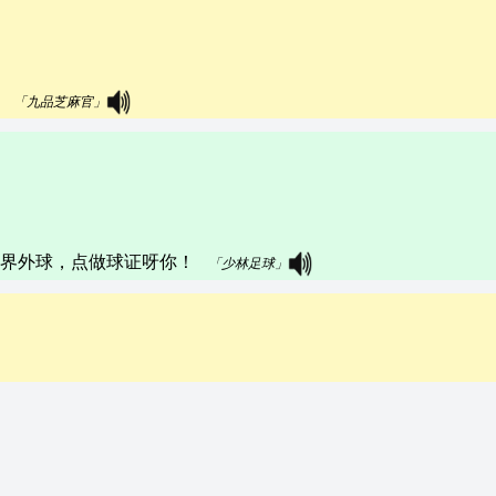
 
「九品芝麻官」
外球，点做球证呀你！   
「少林足球」