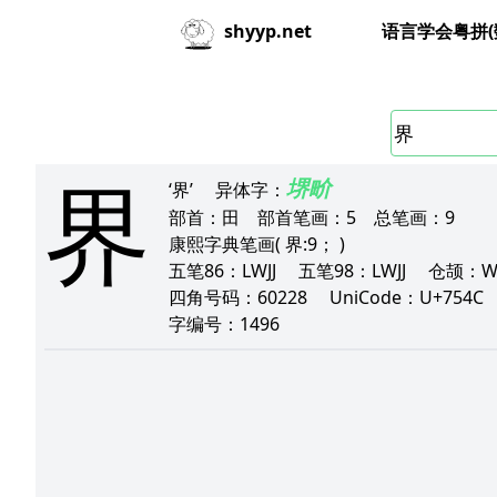
语言学会粤拼(
shyyp.net
界
堺
畍
‘界’
异体字：
部首：
田
部首笔画：
5
总笔画：
9
康熙字典笔画
( 界:9； )
五笔86：
LWJJ
五笔98：
LWJJ
仓颉：
四角号码：
60228
UniCode：
U+754
字编号：
1496