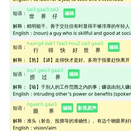
sai3
gaai3
zai2
短语
：
编辑
世
界
仔
解释
：
精明能干、善于交往但有时显得不够淳厚的年轻人
English：
(noun) a guy who is skillful and good at soci
haang4
dak1
faai3
hou2
sai3
gaai3
短语
：
编辑
行
得
快
好
世
界
解释
：
【熟】【谑】走得快才是好。多用于指要赶快离开
lou1
gwo3
gaai3
短语
：
编辑
捞
过
界
解释
：
【喻】干别人的工作范围之内的事；赚该由别人赚
English：
intruding other's power or benefits (spoken
ngaan5
gaai3
短语
：
编辑
影视原声
眼
界
解释
：
准头（射击、投掷等的准确性）。有边个啲眼界好
English：
vision/aim