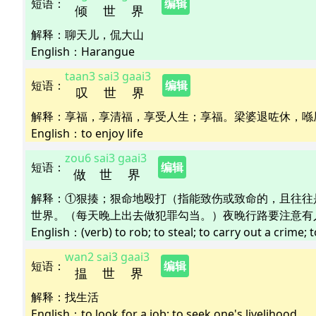
短语
：
编辑
倾
世
界
解释
：
聊天儿，侃大山
English：
Harangue
taan3
sai3
gaai3
短语
：
编辑
叹
世
界
解释
：
享福，享清福，享受人生；享福。梁婆退咗休，喺
English：
to enjoy life
zou6
sai3
gaai3
短语
：
编辑
做
世
界
解释
：
①狠揍；狠命地殴打（指能致伤或致命的，且往往
世界。（每天晚上出去做犯罪勾当。）夜晚行路要注意有
English：
(verb) to rob; to steal; to carry out a crime; 
wan2
sai3
gaai3
短语
：
编辑
揾
世
界
解释
：
找生活
English：
to look for a job; to seek one's livelihood