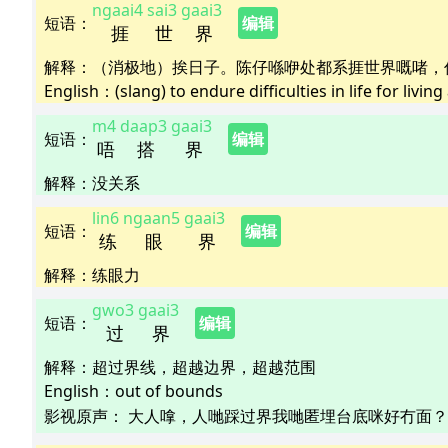
ngaai4
sai3
gaai3
短语
：
编辑
捱
世
界
解释
：
（消极地）挨日子。陈仔喺咿处都系捱世界嘅啫，
English：
(slang) to endure difficulties in life for liv
m4
daap3
gaai3
短语
：
编辑
唔
搭
界
解释
：
没关系
lin6
ngaan5
gaai3
短语
：
编辑
练
眼
界
解释
：
练眼力
gwo3
gaai3
短语
：
编辑
过
界
解释
：
超过界线，超越边界，超越范围
English：
out of bounds
影视原声：
大人嗱，人哋踩过界我哋匿埋台底咪好冇面？  