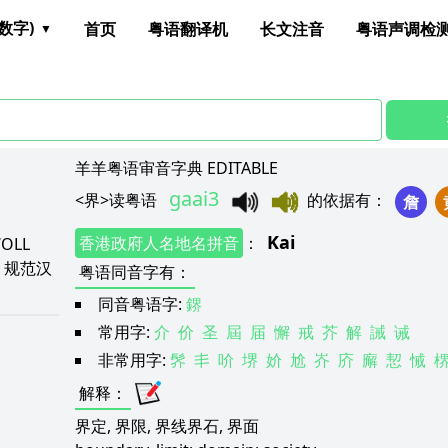
数字)
首页
粤语翻译机
长文注音
粤语声调检
羊羊粤语审音字典 EDITABLE
gaai3
<
界
>
读粤语
的依据有
：
詹
Kai
香港政府人名地名拼音
：
WOLL
C
规范汉
粤语同音字有
：
同音粤语字:
鎅
常用字:
介
价
圣
屆
届
懈
戒
芥
解
誡
诫
非常用字:
䯰
丯
吤
堺
妎
尬
岕
庎
廨
恝
悈
解释
：
界定, 界限, 界线界石, 界面