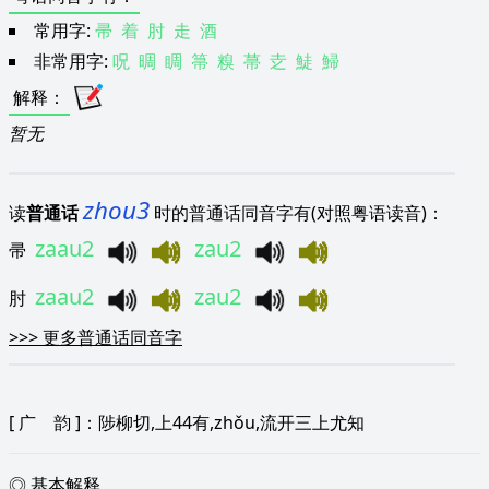
常用字:
帚
着
肘
走
酒
非常用字:
呪
晭
睭
箒
糗
菷
赱
鯐
鯞
解释
：
暂无
zhou3
读
普通话
时的普通话同音字有(对照粤语读音)：
zaau2
zau2
帚
zaau2
zau2
肘
>>>
更多普通话同音字
[
广 韵
]：陟柳切,上44有,zhǒu,流开三上尤知
◎ 基本解释