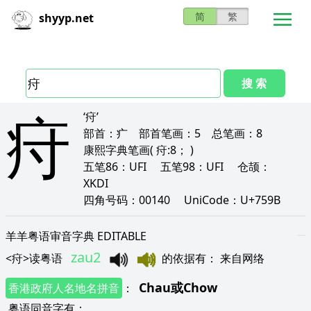
简
繁
shyyp.net
搜 索
疛
‘疛’
部首：
疒
部首笔画：
5
总笔画：
8
康熙字典笔画
( 疛:8； )
五笔86：
UFI
五笔98：
UFI
仓颉：
XKDI
四角号码：
00140
UniCode：
U+759B
羊羊粤语审音字典 EDITABLE
zau2
<
疛
>
读粤语
的依据有
：
来自网络
Chau
或
Chow
香港政府人名地名拼音
：
粤语同音字有
：