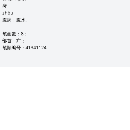
疛
zhǒu
腹病；腹水。
笔画数：8；
部首：疒；
笔顺编号：41341124