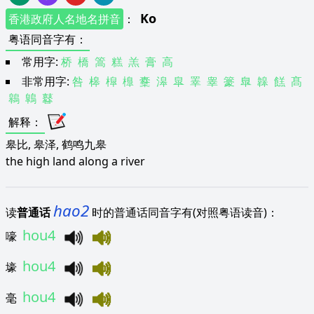
Ko
香港政府人名地名拼音
：
粤语同音字有
：
常用字:
桥
橋
篙
糕
羔
膏
高
非常用字:
咎
槔
槹
橰
櫜
滜
皐
睪
睾
籇
臯
韟
餻
髙
鷎
鷱
鼛
解释
：
皋比, 皋泽, 鹤鸣九皋
the high land along a river
hao2
读
普通话
时的普通话同音字有(对照粤语读音)：
hou4
嚎
hou4
壕
hou4
毫