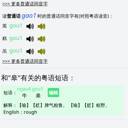
>>>
更多普通话同音字
gao1
读
普通话
时的普通话同音字有(对照粤语读音)：
gou1
篙
gou1
糕
gou1
羔
>>>
更多普通话同音字
和"
皋
"
有关的粤语短语
：
ngau4
gou1
短语
：
编辑
牛
皋
解释
：
【喻】【贬】脾气粗鲁。 【喻】【贬】粗野。
English：
rough