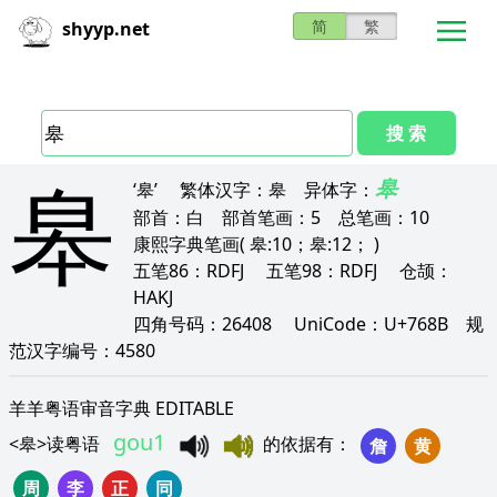
简
繁
shyyp.net
搜 索
皋
皋
‘皋’
繁体汉字：
皋
异体字：
部首：
白
部首笔画：
5
总笔画：
10
康熙字典笔画
( 皋:10；皋:12； )
五笔86：
RDFJ
五笔98：
RDFJ
仓颉：
HAKJ
四角号码：
26408
UniCode：
U+768B
规
范汉字编号：
4580
羊羊粤语审音字典 EDITABLE
gou1
<
皋
>
读粤语
的依据有
：
詹
黄
周
李
正
同