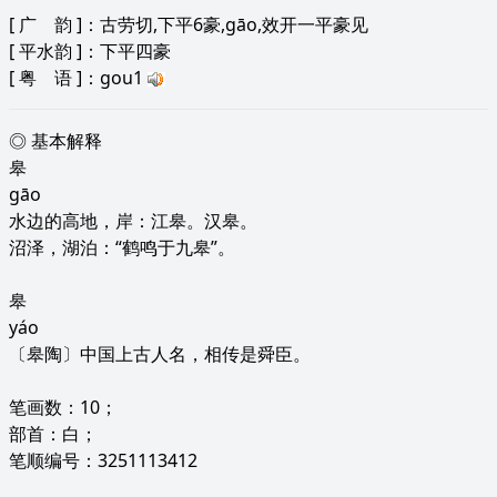
[
广 韵
]：古劳切,下平6豪,gāo,效开一平豪见
[
平水韵
]：下平四豪
[
粤 语
]：gou1
◎ 基本解释
皋
gāo
水边的高地，岸：江皋。汉皋。
沼泽，湖泊：“鹤鸣于九皋”。
皋
yáo
〔皋陶〕中国上古人名，相传是舜臣。
笔画数：10；
部首：白；
笔顺编号：3251113412