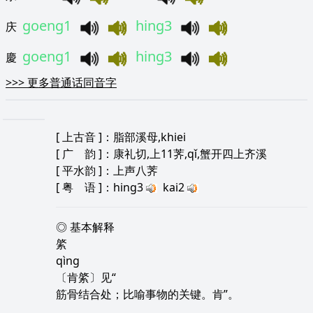
goeng1
hing3
庆
goeng1
hing3
慶
>>>
更多普通话同音字
[
上古音
]：脂部溪母,khiei
[
广 韵
]：康礼切,上11荠,qǐ,蟹开四上齐溪
[
平水韵
]：上声八荠
[
粤 语
]：hing3
kai2
◎ 基本解释
綮
qìng
〔肯綮〕见“
筋骨结合处；比喻事物的关键。肯”。