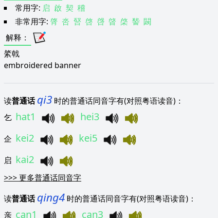
常用字:
启
啟
契
稽
非常用字:
䏿
呇
唘
啓
啔
晵
棨
諬
闙
解释
：
綮戟
embroidered banner
qi3
读
普通话
时的普通话同音字有(对照粤语读音)：
hat1
hei3
乞
kei2
kei5
企
kai2
启
>>>
更多普通话同音字
qing4
读
普通话
时的普通话同音字有(对照粤语读音)：
can1
can3
亲