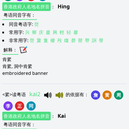
Hing
香港政府人名地名拼音
：
粤语同音字有
：
同音粤语字:
㷫
常用字:
兴
卿
庆
慶
興
輕
轻
馨
非常用字:
㷫
夐
敻
櫦
殸
矎
磬
罄
臖
詗
謦
解释
：
肯綮
肯綮, 洞中肯綮
embroidered banner
kai2
<
綮
>
读粤语
的依据有
：
詹
黄
周
李
正
同
Kai
香港政府人名地名拼音
：
粤语同音字有
：