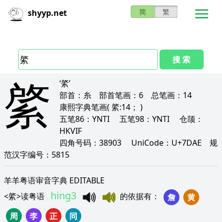
简
繁
shyyp.net
搜 索
綮
‘綮’
部首：
糸
部首笔画：
6
总笔画：
14
康熙字典笔画
( 綮:14； )
五笔86：
YNTI
五笔98：
YNTI
仓颉：
HKVIF
四角号码：
38903
UniCode：
U+7DAE
规
范汉字编号：
5815
羊羊粤语审音字典 EDITABLE
hing3
<
綮
>
读粤语
的依据有
：
詹
黄
周
李
正
同