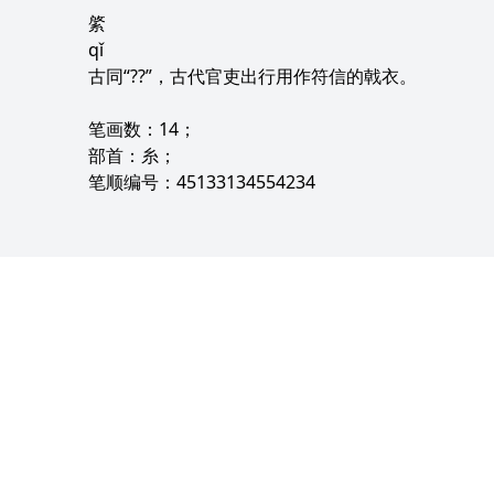
綮
qǐ
古同“??”，古代官吏出行用作符信的戟衣。
笔画数：14；
部首：糸；
笔顺编号：45133134554234