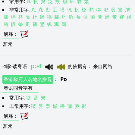
常用字:
凡
帆
樊
泛
烦
煩
矾
礬
繁
非常用字:
凢
凣
勫
匥
墦
忛
杋
柉
梵
棥
氾
汎
瀪
瀿
燔
璠
笲
籓
籵
繙
羳
膰
舤
舧
蕃
薠
藩
蘩
蟠
蠜
袢
襎
蹯
軓
軬
釩
鐇
鐢
钒
颿
鷭
解释
：
暂无
po4
<
緐
>
读粤语
的依据有
：
来自网络
Po
香港政府人名地名拼音
：
粤语同音字有
：
常用字:
婆
番
繁
非常用字:
嘙
媻
搫
櫇
皤
蒱
蔢
鄱
解释
：
暂无