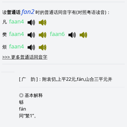
fan2
读
普通话
时的普通话同音字有(对照粤语读音)：
faan4
凡
faan4
faan6
樊
faan4
烦
>>>
更多普通话同音字
[
广 韵
]：附袁切,上平22元,fán,山合三平元并
◎ 基本解释
緐
fán
同“繁1”。