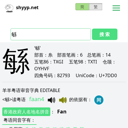
简
繁
shyyp.net
搜 索
緐
‘緐’
部首：
糸
部首笔画：
6
总笔画：
14
五笔86：
TXGI
五笔98：
TXTI
仓颉：
OYHVF
四角号码：
82793
UniCode：
U+7DD0
羊羊粤语审音字典 EDITABLE
faan4
<
緐
>
读粤语
的依据有
：
同
Fan
香港政府人名地名拼音
：
粤语同音字有
：