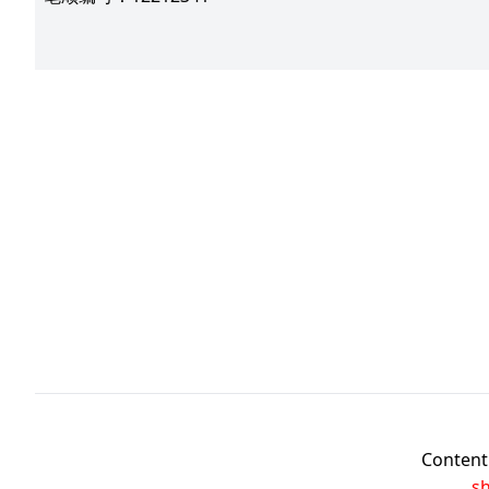
Content 
s