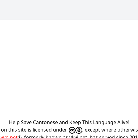
Help Save Cantonese and Keep This Language Alive!
on this site is licensed under
, except where otherwi
hyyp.net
®, formerly known as ykyi.net, has served since 20