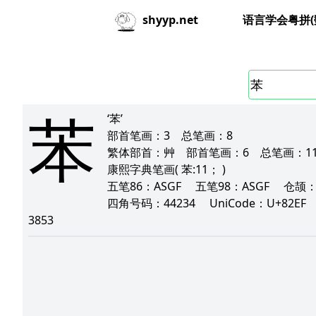
语言学会粤拼(
shyyp.net
苯
‘苯’
部首笔画：
3
总笔画：
8
繁体部首：
艸
部首笔画：
6
总笔画：
1
康熙字典笔画
( 苯:11； )
五笔86：
ASGF
五笔98：
ASGF
仓颉
四角号码：
44234
UniCode：
U+82E
3853