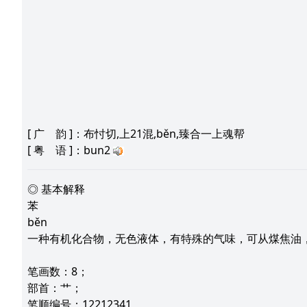
[
广 韵
]：布忖切,上21混,běn,臻合一上魂帮
[
粤 语
]：bun2
◎ 基本解释
苯
běn
一种有机化合物，无色液体，有特殊的气味，可从煤焦油
笔画数：8；
部首：艹；
笔顺编号：12212341