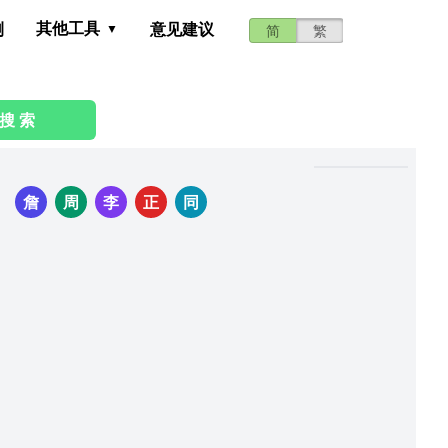
其他工具
测
意见建议
简
繁
搜 索
：
詹
周
李
正
同