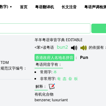
数字)
首页
粤语翻译机
长文注音
粤语声调检
羊羊粤语审音字典 EDITABLE
bun2
<
苯
>
读粤语
的依据有
1
Pun
香港政府人名地名拼音
：
：
TDM
粤语同音字有
：
F
规范汉字编号：
常用字:
本
非常用字:
奙
楍
畚
粄
解释
：
有机化合物
benzene; luxuriant