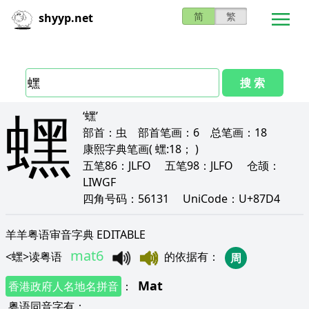
简
繁
shyyp.net
搜 索
蟔
‘蟔’
部首：
虫
部首笔画：
6
总笔画：
18
康熙字典笔画
( 蟔:18； )
五笔86：
JLFO
五笔98：
JLFO
仓颉：
LIWGF
四角号码：
56131
UniCode：
U+87D4
羊羊粤语审音字典 EDITABLE
mat6
<
蟔
>
读粤语
的依据有
：
周
Mat
香港政府人名地名拼音
：
粤语同音字有
：