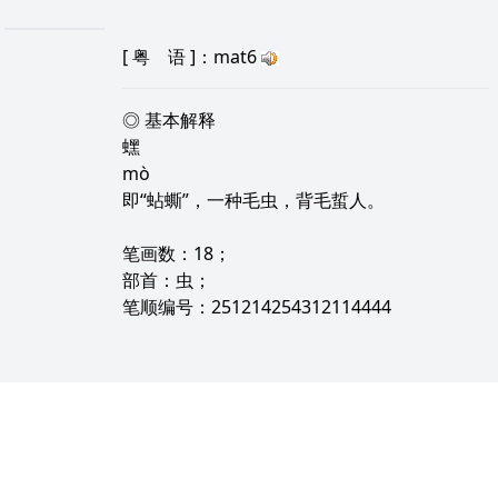
[
粤 语
]：mat6
◎ 基本解释
蟔
mò
即“蛅蟖”，一种毛虫，背毛蜇人。
笔画数：18；
部首：虫；
笔顺编号：251214254312114444