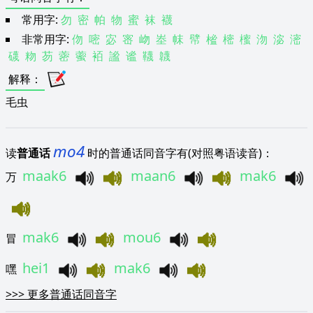
常用字:
勿
密
帕
物
蜜
袜
襪
非常用字:
伆
嘧
宓
宻
岉
峚
帓
幦
榓
樒
櫁
沕
淧
滵
礣
粅
芴
蔤
藌
袹
謐
谧
韈
韤
解释
：
毛虫
mo4
读
普通话
时的普通话同音字有(对照粤语读音)：
maak6
maan6
mak6
万
mak6
mou6
冒
hei1
mak6
嘿
>>>
更多普通话同音字