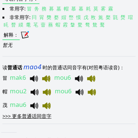
常用字:
冒
务
務
募
墓
帽
慕
暮
耗
莫
雾
霧
非常用字:
冃
冐
奦
婺
媢
嵍
慔
戊
敄
旄
楘
毷
熃
瑁
眊
瞀
縸
耄
芼
萺
蓩
蝐
霚
鞪
騖
骛
鶩
鹜
解释
：
暂无
mao4
读
普通话
时的普通话同音字有(对照粤语读音)：
mak6
mou6
冒
mou2
mou6
帽
mau6
茂
>>>
更多普通话同音字