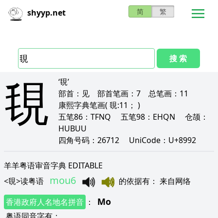
简
繁
shyyp.net
搜 索
覒
‘覒’
部首：
见
部首笔画：
7
总笔画：
11
康熙字典笔画
( 覒:11； )
五笔86：
TFNQ
五笔98：
EHQN
仓颉：
HUBUU
四角号码：
26712
UniCode：
U+8992
羊羊粤语审音字典 EDITABLE
mou6
<
覒
>
读粤语
的依据有
：
来自网络
Mo
香港政府人名地名拼音
：
粤语同音字有
：