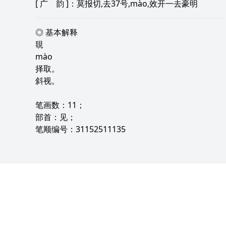
[
广 韵
]：莫报切,去37号,mào,效开一去豪明
◎ 基本解释
覒
mào
择取。
斜视。
笔画数：11；
部首：见；
笔顺编号：31152511135