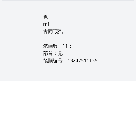
覔
mì
古同“觅”。
笔画数：11；
部首：见；
笔顺编号：13242511135