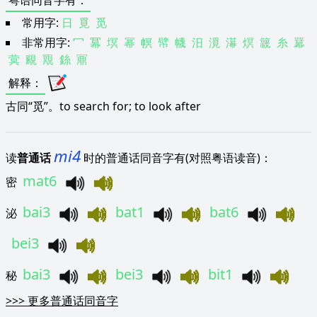
粤语同音字有
：
常用字:
日
覓
觅
非常用字:
冖
冪
塓
幂
幎
幦
幭
汨
漞
濗
熐
簚
糸
羃
蓂
覛
覭
銯
鼏
解释
：
古同“觅”。to search for; to look after
mi4
读
普通话
时的普通话同音字有(对照粤语读音)：
mat6
密
bai3
bat1
bat6
泌
bei3
bai3
bei3
bit1
秘
>>>
更多普通话同音字