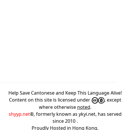
Help Save Cantonese and Keep This Language Alive!
Content on this site is licensed under
, except
where otherwise
noted
.
shyyp.net
®, formerly known as ykyi.net, has served
since 2010
.
Proudly Hosted in
Hong Kong
.