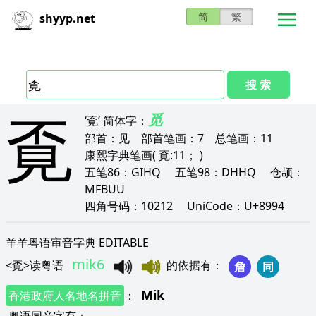
简
繁
shyyp.net
搜 索
覔
觅
‘覔’
简体字：
部首：
见
部首笔画：
7
总笔画：
11
康熙字典笔画
( 覔:11； )
五笔86：
GIHQ
五笔98：
DHHQ
仓颉：
MFBUU
四角号码：
10212
UniCode：
U+8994
羊羊粤语审音字典 EDITABLE
mik6
<
覔
>
读粤语
的依据有
：
詹
同
Mik
香港政府人名地名拼音
：