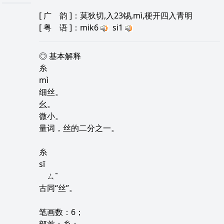
[
广 韵
]：莫狄切,入23锡,mì,梗开四入青明
[
粤 语
]：mik6
si1
◎ 基本解释
糸
mì
细丝。
幺。
微小。
量词，丝的二分之一。
糸
sī
ㄙˉ
古同“丝”。
笔画数：6；