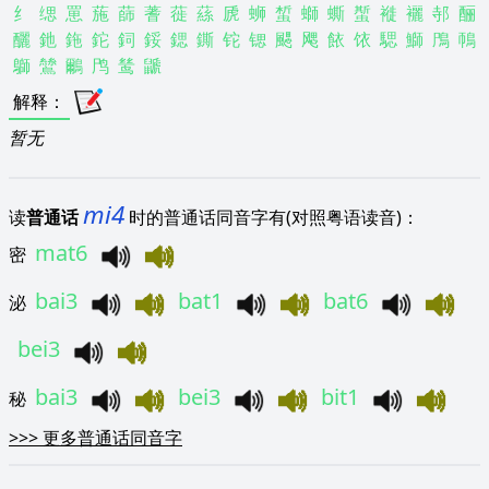
纟
缌
罳
葹
蒒
蓍
蓰
蕬
虒
蛳
蜤
螄
蟖
蟴
褷
襹
邿
酾
釃
釶
鉇
鉈
鉰
鋖
鍶
鐁
铊
锶
颸
飔
餏
饻
騦
鰤
鳲
鳾
鶳
鷥
鸍
鸤
鸶
鼶
解释
：
暂无
mi4
读
普通话
时的普通话同音字有(对照粤语读音)：
mat6
密
bai3
bat1
bat6
泌
bei3
bai3
bei3
bit1
秘
>>>
更多普通话同音字