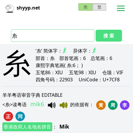
简
繁
shyyp.net
搜 索
糸
纟
纟
‘糸’
简体字：
异体字：
部首：
糸
部首笔画：
6
总笔画：
6
康熙字典笔画
( 糸:6； )
五笔86：
XIU
五笔98：
XIU
仓颉：
VIF
四角号码：
22903
UniCode：
U+7CF8
羊羊粤语审音字典 EDITABLE
mik6
<
糸
>
读粤语
的依据有
：
黄
周
李
正
同
Mik
香港政府人名地名拼音
：