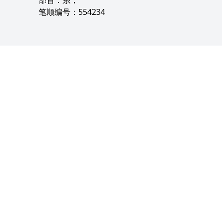
部首：糸；
笔顺编号：554234