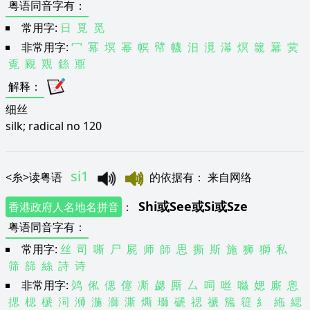
粤语同音字有
：
常用字:
日
覓
觅
非常用字:
冖
冪
塓
幂
幎
幦
幭
汨
漞
濗
熐
簚
羃
蓂
覔
覛
覭
銯
鼏
解释
：
细丝
silk; radical no 120
si1
<
糸
>
读粤语
的依据有
：
来自网络
Shi
或
See
或
Si
或
Sze
香港政府人名地名拼音
：
粤语同音字有
：
常用字:
丝
司
嘶
尸
屍
师
師
思
撕
斯
施
狮
獅
私
筛
篩
絲
詩
诗
非常用字:
䴔
俬
偲
僿
凘
勰
厮
厶
呞
咝
噝
媤
廝
恖
揌
楒
榹
泀
浉
湤
溮
澌
燍
瑡
磃
禗
禠
箷
簁
糹
絁
緦