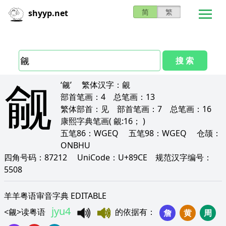
简
繁
shyyp.net
搜 索
觎
‘觎’
繁体汉字：
覦
部首笔画：
4
总笔画：
13
繁体部首：
见
部首笔画：
7
总笔画：
16
康熙字典笔画
( 覦:16； )
五笔86：
WGEQ
五笔98：
WGEQ
仓颉：
ONBHU
四角号码：
87212
UniCode：
U+89CE
规范汉字编号：
5508
羊羊粤语审音字典 EDITABLE
jyu4
<
觎
>
读粤语
的依据有
：
詹
黄
周