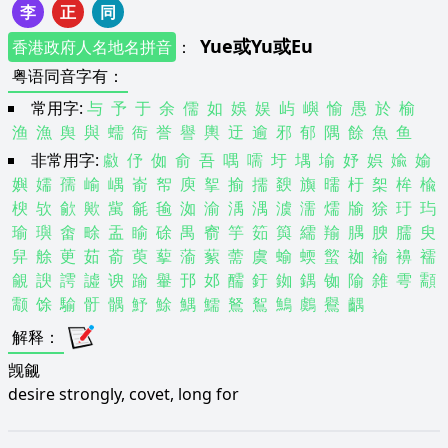
李
正
同
Yue
或
Yu
或
Eu
香港政府人名地名拼音
：
粤语同音字有
：
常用字:
与
予
于
余
儒
如
娛
娱
屿
嶼
愉
愚
於
榆
渔
漁
舆
與
蠕
衙
誉
譽
輿
迂
逾
邪
郁
隅
餘
魚
鱼
非常用字:
䱷
伃
侞
俞
吾
喁
嚅
圩
堣
堬
妤
娯
婾
媮
嬩
嬬
孺
崳
嵎
嵛
帤
庾
挐
揄
擩
斔
旟
曘
杅
桇
桙
楡
楰
欤
歈
歟
歶
毹
毺
洳
渝
渪
湡
澞
濡
燸
牏
狳
玗
玙
瑜
璵
畬
畭
盂
睮
硢
禺
窬
竽
筎
籅
繻
羭
腢
腴
臑
臾
舁
艅
茰
茹
萮
萸
蒘
蕍
蕠
薷
虞
蝓
蝡
螸
袽
褕
襣
襦
覦
諛
謣
譃
谀
踰
轝
邘
邚
醹
釪
銣
鍝
铷
隃
雓
雩
顬
颥
馀
騟
骬
髃
魣
鮽
鰅
鱬
鴑
鴽
鷠
鸆
鸒
齵
解释
：
觊觎
desire strongly, covet, long for