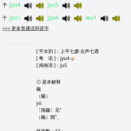
jyu4
jyu5
予
jyu1
jyu4
wu1
于
>>>
更多普通话同音字
[
平水韵
]：上平七虞·去声七遇
[
粤 语
]：jyu4
[
闽南语
]：ju5
◎ 基本解释
觎
（觎）
yú
〔觊觎〕见“
（觎）觊”。