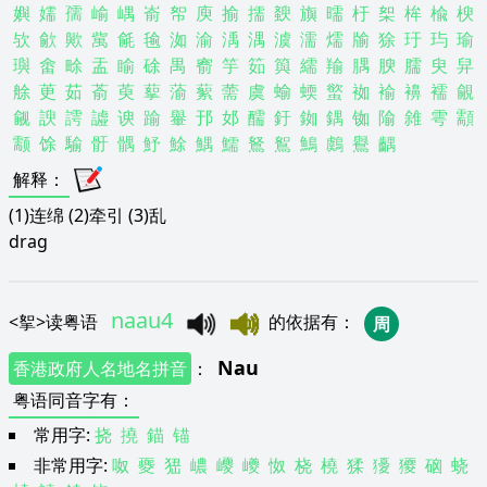
嬩
嬬
孺
崳
嵎
嵛
帤
庾
揄
擩
斔
旟
曘
杅
桇
桙
楡
楰
欤
歈
歟
歶
毹
毺
洳
渝
渪
湡
澞
濡
燸
牏
狳
玗
玙
瑜
璵
畬
畭
盂
睮
硢
禺
窬
竽
筎
籅
繻
羭
腢
腴
臑
臾
舁
艅
茰
茹
萮
萸
蒘
蕍
蕠
薷
虞
蝓
蝡
螸
袽
褕
襣
襦
覦
觎
諛
謣
譃
谀
踰
轝
邘
邚
醹
釪
銣
鍝
铷
隃
雓
雩
顬
颥
馀
騟
骬
髃
魣
鮽
鰅
鱬
鴑
鴽
鷠
鸆
鸒
齵
解释
：
(1)连绵 (2)牵引 (3)乱
drag
naau4
<
挐
>
读粤语
的依据有
：
周
Nau
香港政府人名地名拼音
：
粤语同音字有
：
常用字:
挠
撓
錨
锚
非常用字:
呶
夒
峱
嶩
巎
巙
怓
桡
橈
猱
獶
獿
硇
蛲