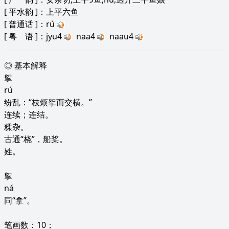
[
平水韵
]：上平六鱼
[
普通话
]：rú
[
粤 语
]：jyu4
naa4
naau4
◎ 基本解释
挐
rú
纷乱：“枝烦挐而交横。”
连续；连结。
糅杂。
古通“桡”，船桨。
姓。
挐
ná
同“拿”。
笔画数：10；