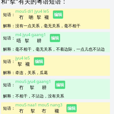
和"
挐
"
有关的粤语短语
：
mou5
di1
jyu4
le5
短语
：
编辑
冇
啲
挐
褦
解释
：
没有一点关系，毫无关系，毫不相干
m4
jyu4
gaang1
短语
：
编辑
唔
挐
耕
解释
：
毫不相干，毫无关系，不着边际，一点儿也不沾边
jyu4
le5
短语
：
编辑
挐
褦
解释
：
牵连，关系，瓜葛
mou5
jyu4
gaang1
短语
：
编辑
冇
挐
耕
解释
：
不相干，不沾边，没有关系
mou5
naa1
mou5
nang3
短语
：
编辑
冇
挐
冇
褦