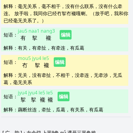
解释
：
毫无关系，毫不相干，没有什么联系，没有什么牵
连。 放手啦，我同你已经冇挐冇褦嘎喇。（放手吧，我和你
已经毫无关系了。）
jau5
naa1
nang3
短语
：
编辑
有
挐
褦
解释
：
有关，有牵扯，有牵连，有瓜葛
mou5
jyu4
le5
短语
：
编辑
冇
挐
褦
解释
：
无关，没有牵扯，不相干，没牵连，无牵涉，无瓜
葛，毫无关系
jyu4
jyu4
le5
le5
短语
：
编辑
挐
挐
褦
褦
解释
：
藕断丝连，牵扯，瓜葛，有关系，有瓜葛
[
广 韵
]：女余切,上平9鱼,nǘ,遇开三平鱼娘