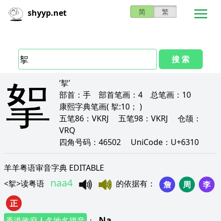
简
繁
shyyp.net
搜 索
挐
‘挐’
部首：
手
部首笔画：
4
总笔画：
10
康熙字典笔画
( 挐:10； )
五笔86：
VKRJ
五笔98：
VKRJ
仓颉：
VRQ
四角号码：
46502
UniCode：
U+6310
羊羊粤语审音字典 EDITABLE
naa4
<
挐
>
读粤语
的依据有
：
詹
周
李
正
Na
香港政府人名地名拼音
：