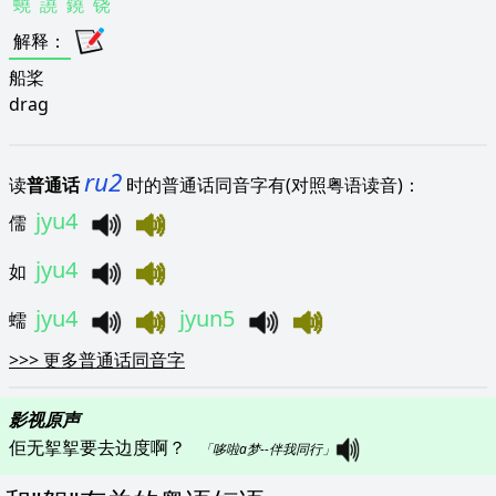
蟯
譊
鐃
铙
解释
：
船桨
drag
ru2
读
普通话
时的普通话同音字有(对照粤语读音)：
jyu4
儒
jyu4
如
jyu4
jyun5
蠕
>>>
更多普通话同音字
影视原声
佢无挐挐要去边度啊？   
「哆啦a梦--伴我同行」