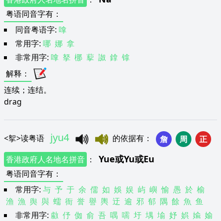
粤语同音字有
：
同音粤语字:
嗱
常用字:
哪
娜
拿
非常用字:
嗱
拏
梛
蒘
詉
鎿
镎
解释
：
连续；连结。
drag
jyu4
<
挐
>
读粤语
的依据有
：
詹
周
正
Yue
或
Yu
或
Eu
香港政府人名地名拼音
：
粤语同音字有
：
常用字:
与
予
于
余
儒
如
娛
娱
屿
嶼
愉
愚
於
榆
渔
漁
舆
與
蠕
衙
誉
譽
輿
迂
逾
邪
郁
隅
餘
魚
鱼
非常用字:
䱷
伃
侞
俞
吾
喁
嚅
圩
堣
堬
妤
娯
婾
媮