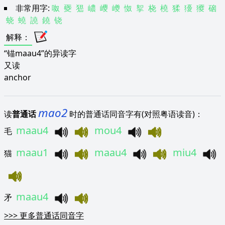
非常用字:
呶
夒
峱
嶩
巎
巙
怓
挐
桡
橈
猱
獶
獿
硇
蛲
蟯
譊
鐃
铙
解释
：
“锚maau4”的异读字
又读
anchor
mao2
读
普通话
时的普通话同音字有(对照粤语读音)：
maau4
mou4
毛
maau1
maau4
miu4
猫
maau4
矛
>>>
更多普通话同音字