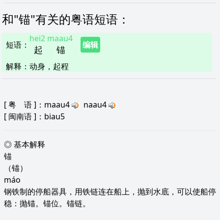
和"
锚
"
有关的粤语短语
：
hei2
maau4
短语
：
编辑
起
锚
解释
：
动身，起程
[
粤 语
]：maau4
naau4
[
闽南语
]：biau5
◎ 基本解释
锚
（锚）
máo
钢铁制的停船器具，用铁链连在船上，抛到水底，可以使船停
稳：抛锚。锚位。锚链。