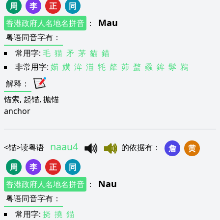
周
李
正
同
Mau
香港政府人名地名拼音
：
粤语同音字有
：
常用字:
毛
猫
矛
茅
貓
錨
非常用字:
媌
嫹
洠
渵
牦
犛
茆
蝥
蟊
鉾
髳
鶜
解释
：
锚索, 起锚, 抛锚
anchor
naau4
<
锚
>
读粤语
的依据有
：
詹
黄
周
李
正
同
Nau
香港政府人名地名拼音
：
粤语同音字有
：
常用字:
挠
撓
錨