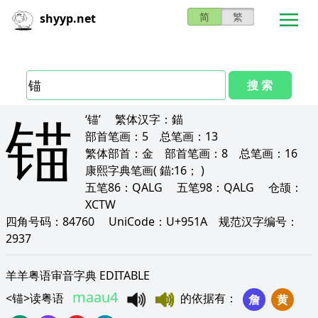
简
繁
shyyp.net
搜 索
锚
‘锚’
繁体汉字：
錨
部首笔画：
5
总笔画：
13
繁体部首：
金
部首笔画：
8
总笔画：
16
康熙字典笔画
( 錨:16； )
五笔86：
QALG
五笔98：
QALG
仓颉：
XCTW
四角号码：
84760
UniCode：
U+951A
规范汉字编号：
2937
羊羊粤语审音字典 EDITABLE
maau4
<
锚
>
读粤语
的依据有
：
詹
黄