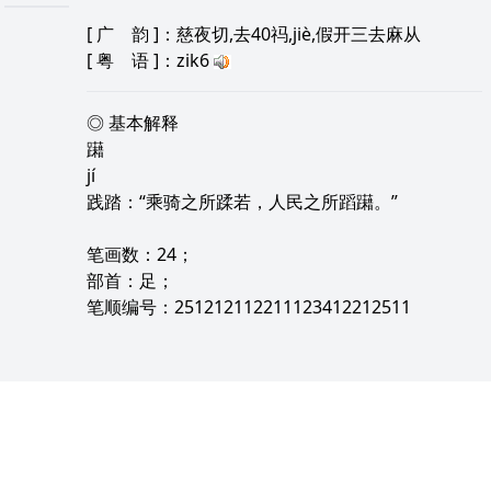
[
广 韵
]：慈夜切,去40祃,jiè,假开三去麻从
[
粤 语
]：zik6
◎ 基本解释
躤
jí
践踏：“乘骑之所蹂若，人民之所蹈躤。”
笔画数：24；
部首：足；
笔顺编号：251212112211123412212511