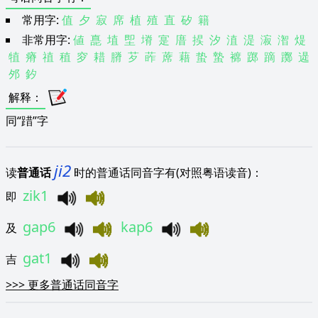
常用字:
值
夕
寂
席
植
殖
直
矽
籍
非常用字:
値
嗭
埴
堲
塉
寔
庴
捑
汐
淔
湜
漃
潪
煶
犆
瘠
禃
稙
穸
耤
膌
芕
葃
蓆
藉
蛰
蟄
褯
踯
蹢
躑
遈
邜
釸
解释
：
同“踖”字
ji2
读
普通话
时的普通话同音字有(对照粤语读音)：
zik1
即
gap6
kap6
及
gat1
吉
>>>
更多普通话同音字