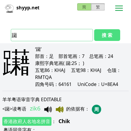
简
繁
shyyp.net
搜 索
躤
‘躤’
部首：
足
部首笔画：
7
总笔画：
24
康熙字典笔画
( 躤:25； )
五笔86：
KHAJ
五笔98：
KHAJ
仓颉：
RMTQA
四角号码：
64161
UniCode：
U+8EA4
羊羊粤语审音字典 EDITABLE
zik6
<
躤
>
读粤语
的依据有
：
周
Chik
香港政府人名地名拼音
：
粤语同音字有
：