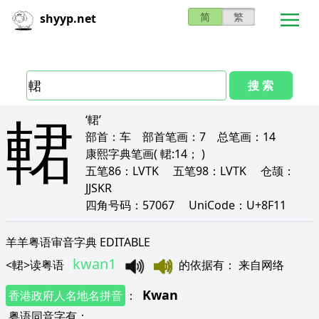
简
繁
shyyp.net
搜 索
輑
‘輑’
部首：
车
部首笔画：
7
总笔画：
14
康熙字典笔画
( 輑:14； )
五笔86：
LVTK
五笔98：
LVTK
仓颉：
JJSKR
四角号码：
57067
UniCode：
U+8F11
羊羊粤语审音字典 EDITABLE
kwan1
<
輑
>
读粤语
的依据有
：
来自网络
Kwan
香港政府人名地名拼音
：
粤语同音字有
：