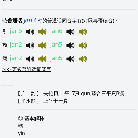
yin3
读
普通话
时的普通话同音字有(对照粤语读音)：
jan5
jan6
引
jan2
jan5
瘾
jan2
jan5
癮
>>>
更多普通话同音字
[
广 韵
]：去伦切,上平17真,qūn,臻合三平真B溪
[
平水韵
]：上平十一真
◎ 基本解释
輑
yǐn