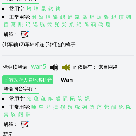
常用字:
均
坤
昆
鈞
钧
非常用字:
囷
堃
堒
尡
峮
崐
崑
晜
焜
熴
猑
琨
瑻
碅
箘
菎
醌
錕
锟
騉
髠
髡
髨
鯤
鲲
鵾
鶤
鹍
麕
解释
：
(1)车轴 (2)车轴相连 (3)相连的样子
wan5
<
輑
>
读粤语
的依据有
：
来自网络
Wan
香港政府人名地名拼音
：
粤语同音字有
：
常用字:
允
蕴
蘊
酝
醞
陨
隕
韵
韻
非常用字:
喗
夽
尹
抎
殒
殞
狁
磒
笉
荺
菀
醖
鈗
阭
霣
馻
齫
齳
解释
：
暂无