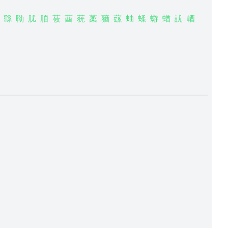
繇
聈
肬
脜
莜
莤
莸
葇
蕕
蘨
蚰
蝚
蝣
蝤
訧
輏