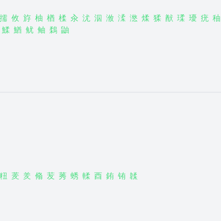
擩
攸
斿
柚
楢
楺
汆
沋
泅
浟
渘
滺
煣
猱
猷
瑈
瓇
疣
秞
鰇
鰌
鱿
鲉
鶔
鼬
粈
羐
羑
翛
苃
莠
蜏
輮
酉
銪
铕
韖