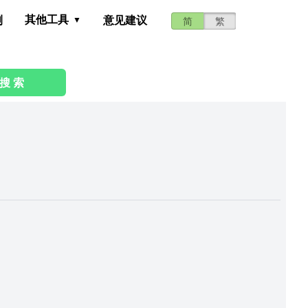
其他工具
测
意见建议
简
繁
搜 索