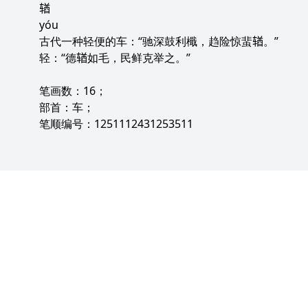
𬨎
yóu
古代一种轻便的车：“驰深鼓利檝，趋险惊蜚𬨎。”
轻：“德𬨎如毛，民鲜克举之。”
笔画数：16；
部首：车；
笔顺编号：1251112431253511