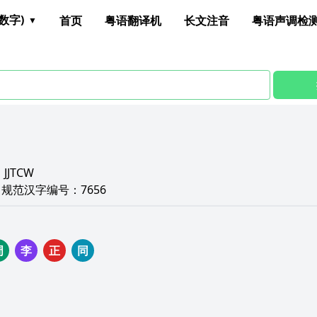
数字)
首页
粤语翻译机
长文注音
粤语声调检
：
JJTCW
6
规范汉字编号：
7656
周
李
正
同