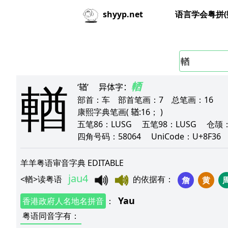
语言学会粤拼(
shyyp.net
輶
輏
‘𬨎’
异体字：
部首：
车
部首笔画：
7
总笔画：
16
康熙字典笔画
( 𬨎:16； )
五笔86：
LUSG
五笔98：
LUSG
仓颉
四角号码：
58064
UniCode：
U+8F3
羊羊粤语审音字典 EDITABLE
jau4
<
輶
>
读粤语
的依据有
：
詹
黄
Yau
香港政府人名地名拼音
：
粤语同音字有
：