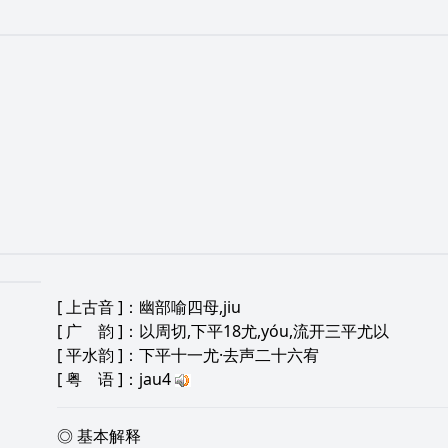
[
上古音
]：幽部喻四母,jiu
[
广 韵
]：以周切,下平18尤,yóu,流开三平尤以
[
平水韵
]：下平十一尤·去声二十六宥
[
粤 语
]：jau4
◎ 基本解释