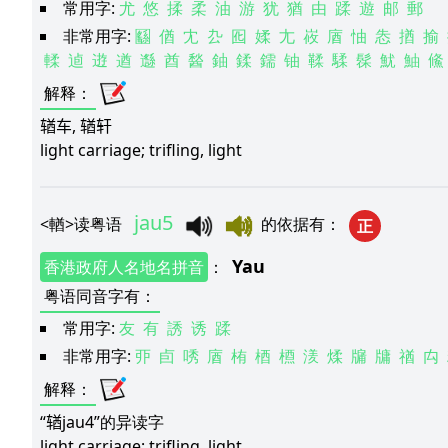
常用字:
尤
悠
揉
柔
油
游
犹
猶
由
蹂
遊
邮
郵
非常用字:
㘥
偤
冘
厹
囮
媃
尢
峳
庮
怞
怣
揂
揄
輮
逌
逰
遒
邎
酋
醔
鈾
鍒
鑐
铀
鞣
騥
髹
魷
鮋
鯈
解释
：
𬨎车, 𬨎轩
light carriage; trifling, light
jau5
<
輶
>
读粤语
的依据有
：
正
Yau
香港政府人名地名拼音
：
粤语同音字有
：
常用字:
友
有
誘
诱
蹂
非常用字:
丣
卣
唀
庮
栯
梄
槱
湵
煣
牖
牗
禉
禸
解释
：
“𬨎jau4”的异读字
light carriage; trifling, light