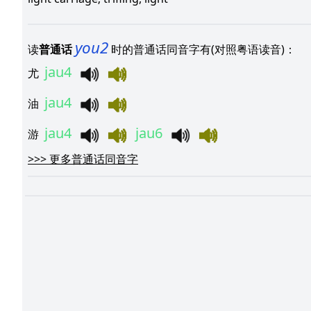
you2
读
普通话
时的普通话同音字有(对照粤语读音)：
jau4
尤
jau4
油
jau4
jau6
游
>>>
更多普通话同音字