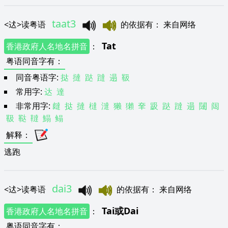
taat3
<
迖
>
读粤语
的依据有
：
来自网络
Tat
香港政府人名地名拼音
：
粤语同音字有
：
同音粤语字:
挞
撻
跶
躂
遢
靸
常用字:
达
達
非常用字:
㿹
挞
撻
橽
澾
獭
獺
羍
趿
跶
躂
遢
闥
闼
靸
鞑
韃
鰨
鳎
解释
：
逃跑
dai3
<
迖
>
读粤语
的依据有
：
来自网络
Tai
或
Dai
香港政府人名地名拼音
：
粤语同音字有
：