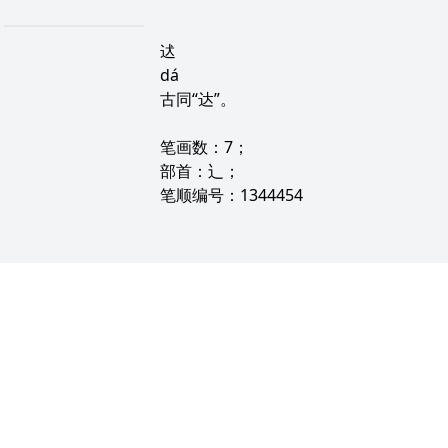
迖
dá
古同“达”。
笔画数：7；
部首：辶；
笔顺编号：1344454