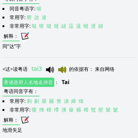
同音粤语字:
嗒
常用字:
瘩
达
達
非常用字:
哒
嗒
噠
燵
繨
荙
薘
蟽
逹
鐽
解释
：
同“达”字
tai3
<
迖
>
读粤语
的依据有
：
来自网络
Tai
香港政府人名地名拼音
：
粤语同音字有
：
常用字:
剃
剔
屉
屜
替
涕
締
缔
非常用字:
嚏
揥
楴
殢
洟
薙
裼
褅
髢
髰
鬀
鬄
解释
：
地滑失足