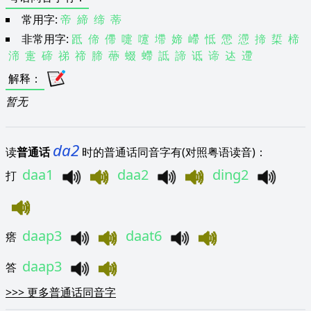
常用字:
帝
締
缔
蒂
非常用字:
䟡
偙
僀
嚏
嚔
墆
媂
嵽
怟
慸
懘
揥
梊
楴
渧
疐
碲
祶
禘
腣
蔕
蝃
螮
詆
諦
诋
谛
迏
遰
解释
：
暂无
da2
读
普通话
时的普通话同音字有(对照粤语读音)：
daa1
daa2
ding2
打
daap3
daat6
瘩
daap3
答
>>>
更多普通话同音字