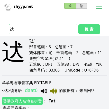
简
繁
shyyp.net
搜 索
迖
‘迖’
部首笔画：
3
总笔画：
7
繁体部首：
辵
部首笔画：
7
总笔画：
11
康熙字典笔画
( 迖:11； )
五笔86：
DPI
五笔98：
DPI
仓颉：
YIK
四角号码：
33308
UniCode：
U+8FD6
羊羊粤语审音字典 EDITABLE
daat6
<
迖
>
读粤语
的依据有
：
来自网络
Tat
香港政府人名地名拼音
：
粤语同音字有
：