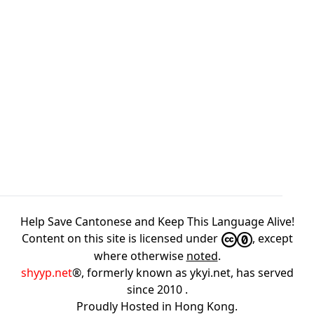
Help Save Cantonese and Keep This Language Alive!
Content on this site is licensed under
, except
where otherwise
noted
.
shyyp.net
®, formerly known as ykyi.net, has served
since 2010
.
Proudly Hosted in
Hong Kong
.