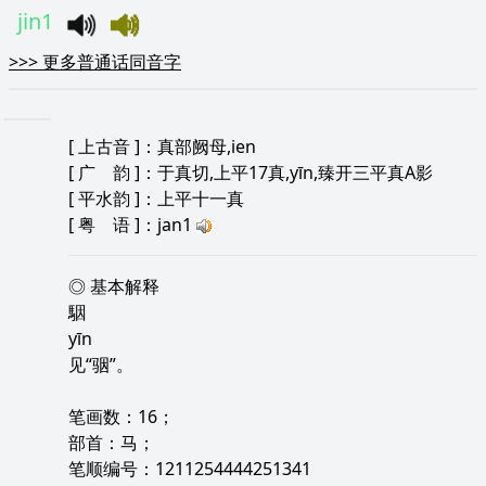
jin1
>>>
更多普通话同音字
[
上古音
]：真部阙母,ien
[
广 韵
]：于真切,上平17真,yīn,臻开三平真A影
[
平水韵
]：上平十一真
[
粤 语
]：jan1
◎ 基本解释
駰
yīn
见“骃”。
笔画数：16；
部首：马；
笔顺编号：1211254444251341