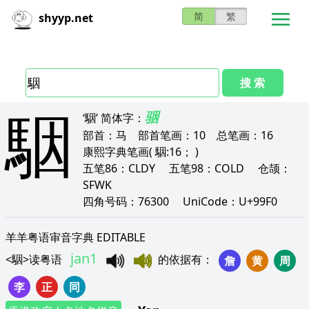
简
繁
shyyp.net
搜 索
駰
骃
‘駰’
简体字：
部首：
马
部首笔画：
10
总笔画：
16
康熙字典笔画
( 駰:16； )
五笔86：
CLDY
五笔98：
COLD
仓颉：
SFWK
四角号码：
76300
UniCode：
U+99F0
羊羊粤语审音字典 EDITABLE
jan1
<
駰
>
读粤语
的依据有
：
詹
黄
周
李
正
同