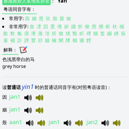
Yan
香港政府人名地名拼音
：
粤语同音字有
：
常用字:
因
姻
恩
欣
殷
茵
锨
非常用字:
俽
凐
囙
垔
堙
妡
婣
忻
惞
慇
摁
昕
杴
栶
欭
歅
氤
洇
湮
溵
潱
炘
焮
煾
甄
盺
禋
秵
筃
絪
緸
蒑
蒽
裀
訢
諲
贇
邤
銦
铟
闉
陻
鞇
骃
黫
解释
：
色浅黑带白的马
grey horse
yin1
读
普通话
时的普通话同音字有(对照粤语读音)：
jan1
因
jan1
姻
aan1
jan1
jan2
殷