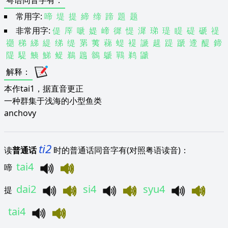
粤语同音字有
：
常用字:
啼
堤
提
締
缔
蹄
題
题
非常用字:
偍
厗
嗁
媞
崹
徲
惿
漽
珶
瑅
睼
碮
磃
禔
禵
稊
綈
緹
绨
缇
罤
荑
蕛
蝭
褆
謕
趧
踶
蹏
遆
醍
鍗
隄
騠
鮧
鮷
鳀
鵜
鶗
鶙
鷈
鷤
鹈
鼶
解释
：
本作tai1，据直音更正
一种群集于浅海的小型鱼类
anchovy
ti2
读
普通话
时的普通话同音字有(对照粤语读音)：
tai4
啼
dai2
si4
syu4
提
tai4