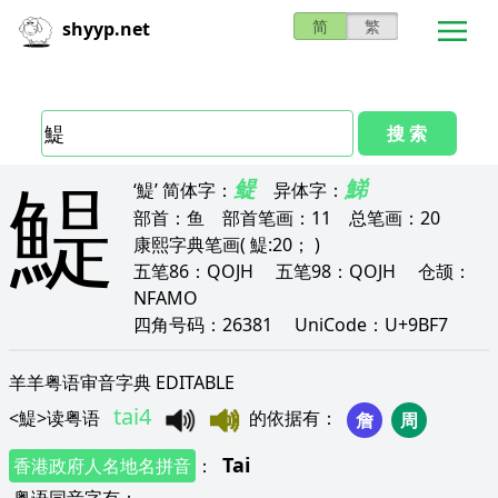
简
繁
shyyp.net
搜 索
鯷
鳀
鮷
‘鯷’
简体字：
异体字：
部首：
鱼
部首笔画：
11
总笔画：
20
康熙字典笔画
( 鯷:20； )
五笔86：
QOJH
五笔98：
QOJH
仓颉：
NFAMO
四角号码：
26381
UniCode：
U+9BF7
羊羊粤语审音字典 EDITABLE
tai4
<
鯷
>
读粤语
的依据有
：
詹
周
Tai
香港政府人名地名拼音
：