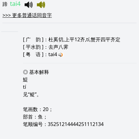
tai4
蹄
>>>
更多普通话同音字
[
广 韵
]：杜奚切,上平12齐,tí,蟹开四平齐定
[
平水韵
]：去声八霁
[
粤 语
]：tai4
◎ 基本解释
鯷
tí
见“鳀”。
笔画数：20；
部首：鱼；
笔顺编号：35251214444251112134