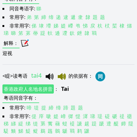
同音粤语字:
睇
常用字:
弟
第
締
缔
递
逮
遞
隶
隸
題
题
非常用字:
俤
埭
墆
娣
媞
嵽
弚
悌
戻
杕
枤
梊
棣
焍
珶
睇
笫
苐
蔕
踶
軑
逓
遰
釱
鉪
隷
鷤
解释
：
迎视
tai4
<
睼
>
读粤语
的依据有
：
同
Tai
香港政府人名地名拼音
：
粤语同音字有
：
常用字:
啼
堤
提
締
缔
蹄
題
题
非常用字:
偍
厗
嗁
媞
崹
徲
惿
漽
珶
瑅
碮
磃
禔
禵
稊
綈
緹
绨
缇
罤
荑
蕛
蝭
褆
謕
趧
踶
蹏
遆
醍
鍗
隄
騠
鮧
鮷
鯷
鳀
鵜
鶗
鶙
鷈
鷤
鹈
鼶