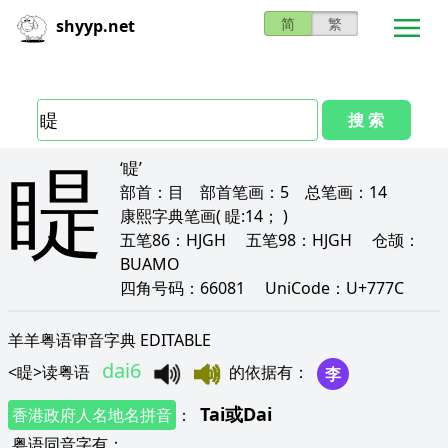
简
繁
shyyp.net
搜 索
睼
‘睼’
部首：
目
部首笔画：
5
总笔画：
14
康熙字典笔画
( 睼:14； )
五笔86：
HJGH
五笔98：
HJGH
仓颉：
BUAMO
四角号码：
66081
UniCode：
U+777C
羊羊粤语审音字典 EDITABLE
dai6
<
睼
>
读粤语
的依据有
：
李
Tai
或
Dai
香港政府人名地名拼音
：
粤语同音字有
：