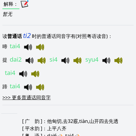
解释
：
暂无
ti2
读
普通话
时的普通话同音字有(对照粤语读音)：
tai4
啼
dai2
si4
syu4
提
tai4
tai4
蹄
>>>
更多普通话同音字
[
广 韵
]：他甸切,去32霰,tiàn,山开四去先透
[
平水韵
]：上平八齐
[
粤 语
]：dai6
tai4