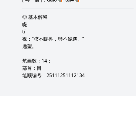
◎ 基本解释
睼
tí
视：“弦不睼兽，辔不诡遇。”
远望。
笔画数：14；
部首：目；
笔顺编号：25111251112134