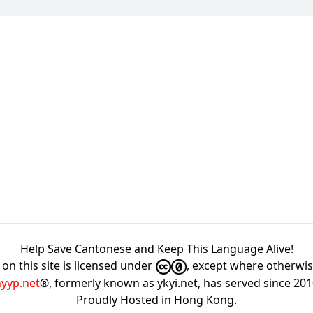
Help Save Cantonese and Keep This Language Alive!
on this site is licensed under
, except where otherwi
hyyp.net
®, formerly known as ykyi.net, has served since 20
Proudly Hosted in
Hong Kong
.