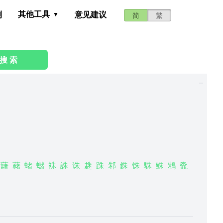
其他工具
测
意见建议
简
繁
搜 索
藷
藸
蝫
蠩
袾
誅
诛
趎
跦
邾
銖
铢
駯
鮢
鴸
鼄