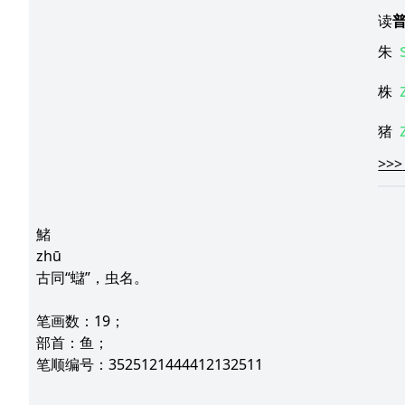
读
朱
株
猪
>>>
鯺
zhū
古同“蠩”，虫名。
笔画数：19；
部首：鱼；
笔顺编号：3525121444412132511