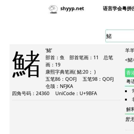
语言学会粤拼(
shyyp.net
鯺
‘鯺’
羊羊
部首：
鱼
部首笔画：
11
总笔
<
鯺
画：
19
康熙字典笔画
( 鯺:20； )
香
五笔86：
QOFJ
五笔98：
QOFJ
粤
仓颉：
NFJKA
四角号码：
24360
UniCode：
U+9BFA
解
暂