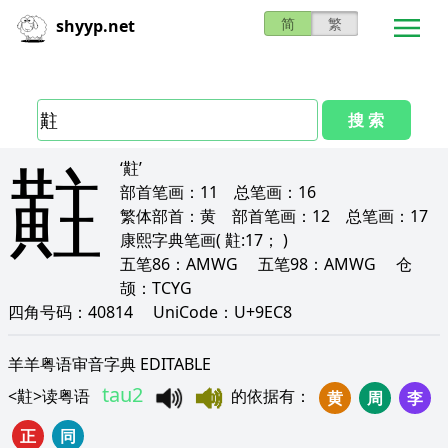
简
繁
shyyp.net
搜 索
黈
‘黈’
部首笔画：
11
总笔画：
16
繁体部首：
黄
部首笔画：
12
总笔画：
17
康熙字典笔画
( 黈:17； )
五笔86：
AMWG
五笔98：
AMWG
仓
颉：
TCYG
四角号码：
40814
UniCode：
U+9EC8
羊羊粤语审音字典 EDITABLE
tau2
<
黈
>
读粤语
的依据有
：
黄
周
李
正
同