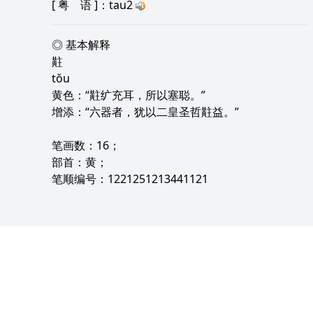
[
粤 语
]：tau2
◎ 基本解释
黈
tǒu
黄色：“黈纩充耳，所以塞聪。”
增添：“六器者，犹以二皇圣哲黈益。”
笔画数：16；
部首：黄；
笔顺编号：1221251213441121