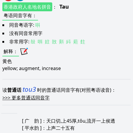
Tau
香港政府人名地名拼音
：
粤语同音字有
：
同音粤语字:
唞
没有同音常用字
非常用字:
㪗
唞
妵
敨
斢
紏
蘣
飳
解释
：
黄色
yellow; augment, increase
tou3
读
普通话
时的普通话同音字有(对照粤语读音)：
>>>
更多普通话同音字
[
广 韵
]：天口切,上45厚,tǒu,流开一上侯透
[
平水韵
]：上声二十五有