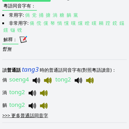
粵語同音字有
：
常用字:
倘
党
捅
搪
淌
糖
躺
黨
非常用字:
偒
傥
儻
帑
惝
戃
曭
爣
瞠
矘
耥
蹚
鎲
鐋
钂
铴
镋
解釋
：
暫無
tang3
讀
普通話
時的普通話同音字有(對照粵語讀音)：
soeng4
tong2
倘
tong2
淌
tong2
躺
>>>
更多普通話同音字