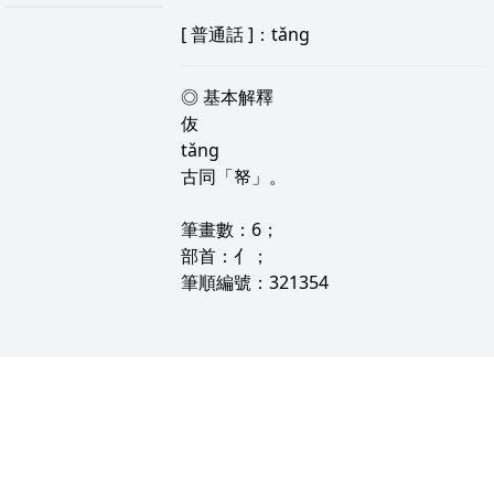
[
普通話
]：tǎng
◎ 基本解釋
伖
tǎng
古同「帑」。
筆畫數：6；
部首：亻；
筆順編號：321354