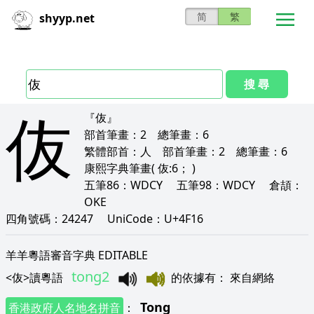
简
繁
shyyp.net
搜 尋
伖
『伖』
部首筆畫：
2
總筆畫：
6
繁體部首：
人
部首筆畫：
2
總筆畫：
6
康熙字典筆畫
( 伖:6； )
五筆86：
WDCY
五筆98：
WDCY
倉頡：
OKE
四角號碼：
24247
UniCode：
U+4F16
羊羊粵語審音字典 EDITABLE
tong2
<
伖
>
讀粵語
的依據有
：
來自網絡
Tong
香港政府人名地名拼音
：