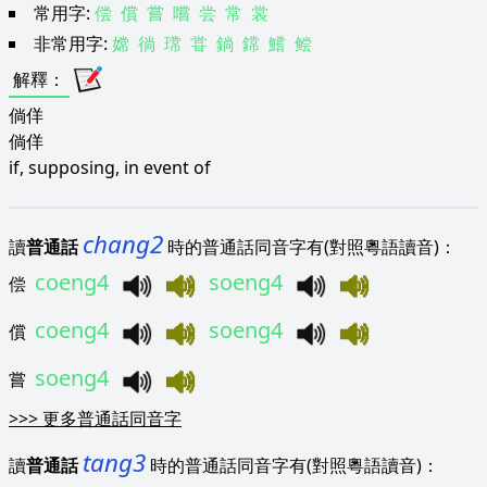
常用字:
偿
償
嘗
嚐
尝
常
裳
非常用字:
嫦
徜
瑺
甞
鋿
鏛
鱨
鲿
解釋
：
倘佯
倘佯
if, supposing, in event of
chang2
讀
普通話
時的普通話同音字有(對照粵語讀音)：
coeng4
soeng4
偿
coeng4
soeng4
償
soeng4
嘗
>>>
更多普通話同音字
tang3
讀
普通話
時的普通話同音字有(對照粵語讀音)：