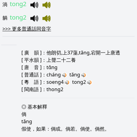
tong2
淌
tong2
躺
>>>
更多普通話同音字
[
廣 韻
]：他朗切,上37蕩,tǎng,宕開一上唐透
[
平水韻
]：上聲二十二養
[
唐 音
]：tɑ̌ng
[
普通話
]：cháng
tǎng
[
粵 語
]：soeng4
tong2
[
閩南語
]：thong2
◎ 基本解釋
倘
tǎng
假使，如果：倘或。倘若。倘使。倘然。