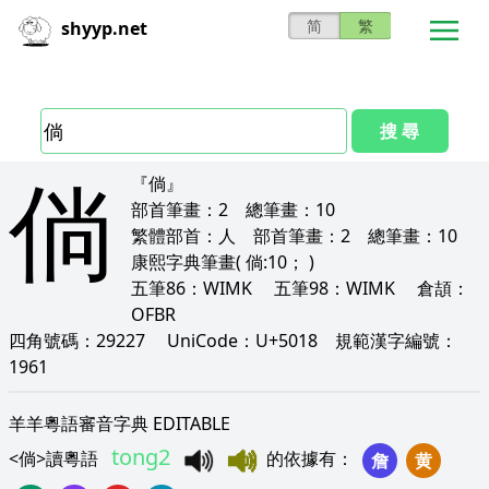
简
繁
shyyp.net
搜 尋
倘
『倘』
部首筆畫：
2
總筆畫：
10
繁體部首：
人
部首筆畫：
2
總筆畫：
10
康熙字典筆畫
( 倘:10； )
五筆86：
WIMK
五筆98：
WIMK
倉頡：
OFBR
四角號碼：
29227
UniCode：
U+5018
規範漢字編號：
1961
羊羊粵語審音字典 EDITABLE
tong2
<
倘
>
讀粵語
的依據有
：
詹
黄