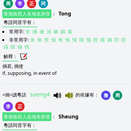
周
李
正
同
Tong
香港政府人名地名拼音
：
粵語同音字有
：
常用字:
党
捅
搪
淌
糖
躺
黨
非常用字:
伖
偒
傥
儻
帑
惝
戃
曭
爣
瞠
矘
耥
蹚
鎲
鐋
钂
铴
镋
解釋
：
倘若, 倘使
if, supposing, in event of
soeng4
<
倘
>
讀粵語
的依據有
：
詹
周
李
正
Sheung
香港政府人名地名拼音
：
粵語同音字有
：