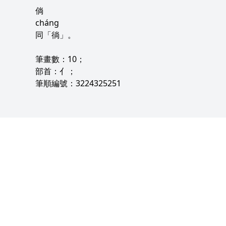
倘
cháng
同「徜」。
筆畫數：10；
部首：亻；
筆順編號：3224325251