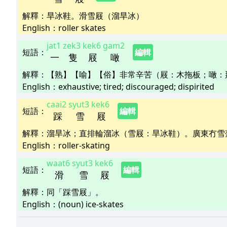
解釋
：
旱冰鞋。滑雪屐（溜旱冰）
English：
roller skates
jat1
zek3
kek6
gam2
短語
：
編輯
一
隻
屐
噉
解釋
：
【熟】【喻】【俗】非常辛苦（屐：木拖板；噉：
English：
exhaustive; tired; discouraged; dispirited
caai2
syut3
kek6
短語
：
編輯
踩
雪
屐
解釋
：
溜旱冰；直排輪溜冰（雪屐：旱冰鞋）。廣東冇雪
English：
roller-skating
waat6
syut3
kek6
短語
：
編輯
滑
雪
屐
解釋
：
同「踩雪屐」。
English：
(noun) ice-skates