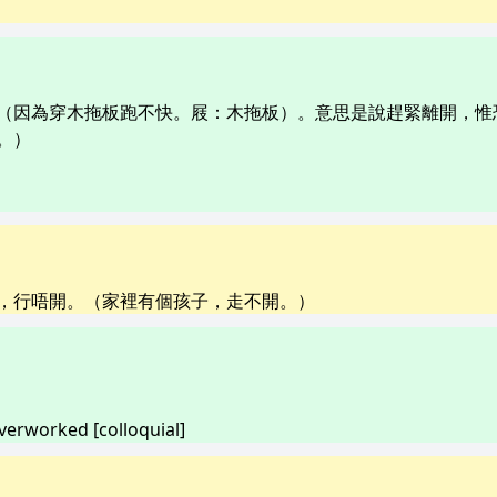
（因為穿木拖板跑不快。屐：木拖板）。意思是說趕緊離開，惟
。）
，行唔開。（家裡有個孩子，走不開。）
overworked [colloquial]