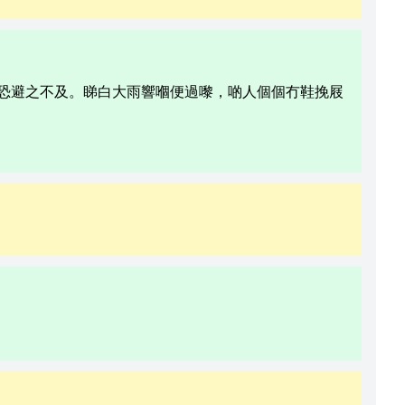
恐避之不及。睇白大雨響嗰便過嚟，啲人個個冇鞋挽屐