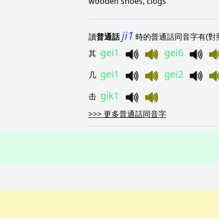
wooden shoes, clogs
ji1
讀
普通話
時的普通話同音字有(對
gei1
gei6
其
gei1
gei2
几
gik1
击
>>>
更多普通話同音字