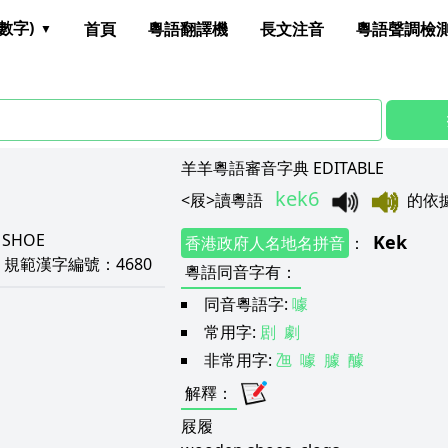
數字)
首頁
粵語翻譯機
長文注音
粵語聲調檢
羊羊粵語審音字典 EDITABLE
kek6
<
屐
>
讀粵語
的依
：
SHOE
Kek
香港政府人名地名拼音
：
0
規範漢字編號：
4680
粵語同音字有
：
同音粵語字:
噱
常用字:
剧
劇
非常用字:
乪
噱
臄
醵
解釋
：
屐履