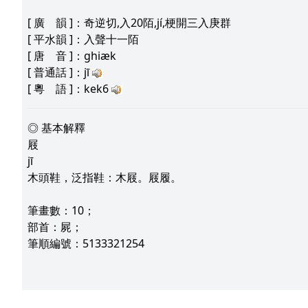
[
廣 韻
]：奇逆切,入20陌,jí,梗開三入庚群
[
平水韻
]：入聲十一陌
[
唐 音
]：ghiæk
[
普通話
]：jī
[
粵 語
]：kek6
◎ 基本解釋
屐
jī
木頭鞋，泛指鞋：木屐。屐履。
筆畫數：10；
部首：屍；
筆順編號：5133321254