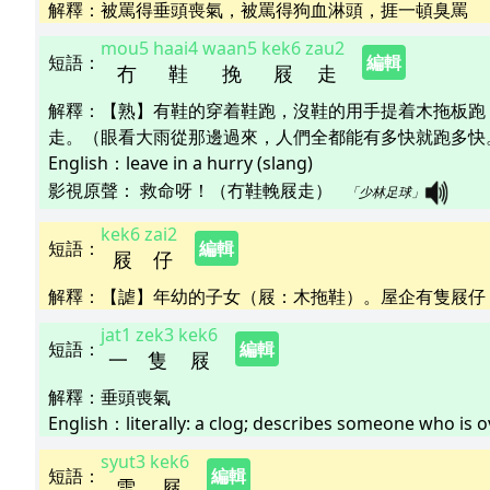
解釋
：
被罵得垂頭喪氣，被罵得狗血淋頭，捱一頓臭罵
mou5
haai4
waan5
kek6
zau2
短語
：
編輯
冇
鞋
挽
屐
走
解釋
：
【熟】有鞋的穿着鞋跑，沒鞋的用手提着木拖板跑
走。（眼看大雨從那邊過來，人們全都能有多快就跑多快
English：
leave in a hurry (slang)
影視原聲：
救命呀！（冇鞋輓屐走）   
「少林足球」
kek6
zai2
短語
：
編輯
屐
仔
解釋
：
【謔】年幼的子女（屐：木拖鞋）。屋企有隻屐仔
jat1
zek3
kek6
短語
：
編輯
一
隻
屐
解釋
：
垂頭喪氣
English：
literally: a clog; describes someone who is 
syut3
kek6
短語
：
編輯
雪
屐