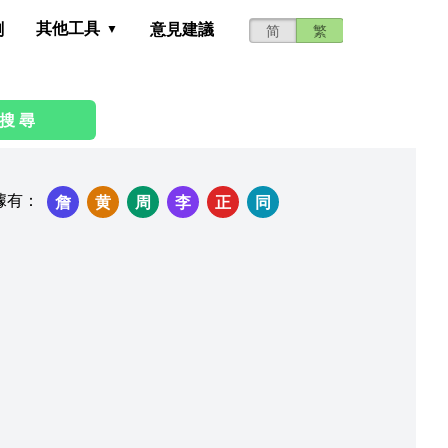
其他工具
測
意見建議
简
繁
搜 尋
據有
：
詹
黄
周
李
正
同