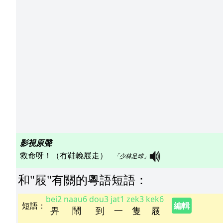
影視原聲
救命呀！（冇鞋輓屐走）   
「少林足球」
和"
屐
"
有關的粵語短語
：
bei2
naau6
dou3
jat1
zek3
kek6
短語
：
編輯
畀
鬧
到
一
隻
屐