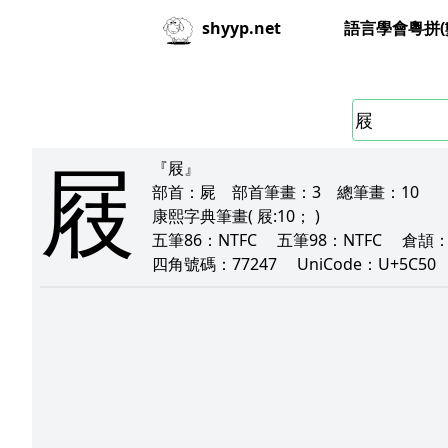
語言學會粵拼(
shyyp.net
屐
『屐』
部首：
屍
部首筆畫：
3
總筆畫：
10
康熙字典筆畫
( 屐:10； )
五筆86：
NTFC
五筆98：
NTFC
倉頡
四角號碼：
77247
UniCode：
U+5C5