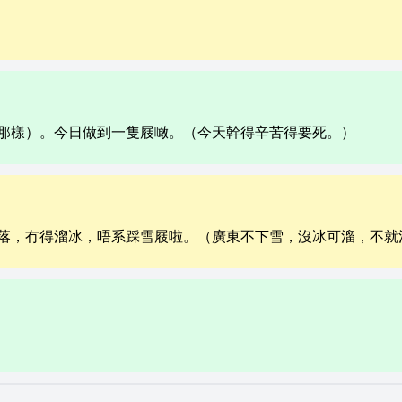
那樣）。今日做到一隻屐噉。（今天幹得辛苦得要死。）
落，冇得溜冰，唔系踩雪屐啦。（廣東不下雪，沒冰可溜，不就