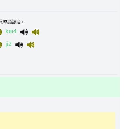
照粵語讀音)：
kei4
ji2