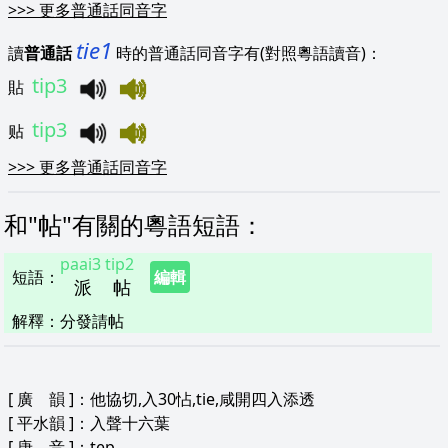
>>>
更多普通話同音字
tie1
讀
普通話
時的普通話同音字有(對照粵語讀音)：
tip3
貼
tip3
贴
>>>
更多普通話同音字
和"
帖
"
有關的粵語短語
：
paai3
tip2
短語
：
編輯
派
帖
解釋
：
分發請帖
[
廣 韻
]：他協切,入30怗,tie,咸開四入添透
[
平水韻
]：入聲十六葉
[
唐 音
]：tep