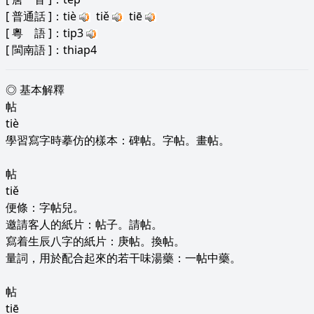
[
普通話
]：tiè
tiě
tiē
[
粵 語
]：tip3
[
閩南語
]：thiap4
◎ 基本解釋
帖
tiè
學習寫字時摹仿的樣本：碑帖。字帖。畫帖。
帖
tiě
便條：字帖兒。
邀請客人的紙片：帖子。請帖。
寫着生辰八字的紙片：庚帖。換帖。
量詞，用於配合起來的若干味湯藥：一帖中藥。
帖
tiē