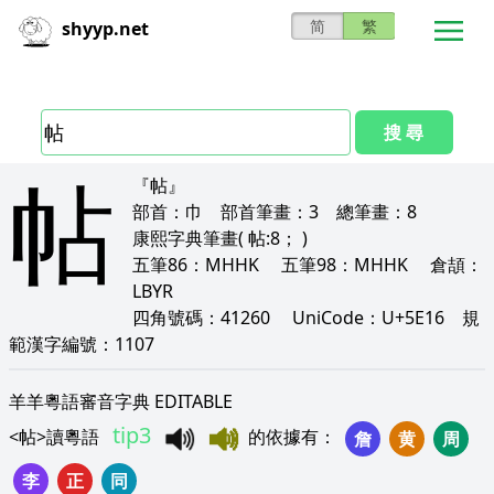
简
繁
shyyp.net
搜 尋
帖
『帖』
部首：
巾
部首筆畫：
3
總筆畫：
8
康熙字典筆畫
( 帖:8； )
五筆86：
MHHK
五筆98：
MHHK
倉頡：
LBYR
四角號碼：
41260
UniCode：
U+5E16
規
範漢字編號：
1107
羊羊粵語審音字典 EDITABLE
tip3
<
帖
>
讀粵語
的依據有
：
詹
黄
周
李
正
同