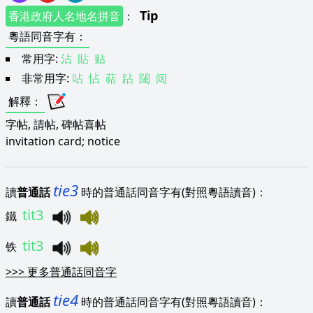
Tip
香港政府人名地名拼音
：
粵語同音字有
：
常用字:
沾
貼
贴
非常用字:
呫
怗
萜
跕
闥
闼
解釋
：
字帖, 請帖, 碑帖喜帖
invitation card; notice
tie3
讀
普通話
時的普通話同音字有(對照粵語讀音)：
tit3
鐵
tit3
铁
>>>
更多普通話同音字
tie4
讀
普通話
時的普通話同音字有(對照粵語讀音)：