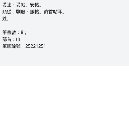
妥適：妥帖。安帖。
順從，馴服：服帖。俯首帖耳。
姓。
筆畫數：8；
部首：巾；
筆順編號：25221251