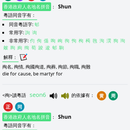
Shun
香港政府人名地名拼音
：
粵語同音字有
：
同音粵語字:
郇
常用字:
詢
询
非常用字:
伨
侚
偱
咰
峋
徇
恂
栒
槆
毥
洵
潠
狥
珣
皴
眴
絢
绚
荀
踆
逡
郇
駨
解釋
：
殉名, 殉情, 殉國殉道, 殉葬, 殉節, 殉職, 殉難
die for cause, be martyr for
seon6
<
殉
>
讀粵語
的依據有
：
黄
周
正
同
Shun
香港政府人名地名拼音
：
粵語同音字有
：