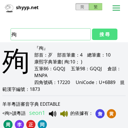
简
繁
shyyp.net
搜 尋
殉
『殉』
部首：
歹
部首筆畫：
4
總筆畫：
10
康熙字典筆畫
( 殉:10； )
五筆86：
GQQJ
五筆98：
GQQJ
倉頡：
MNPA
四角號碼：
17220
UniCode：
U+6B89
規
範漢字編號：
1873
羊羊粵語審音字典 EDITABLE
seon1
<
殉
>
讀粵語
的依據有
：
詹
黄
周
李
正
同