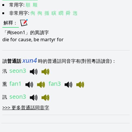
常用字:
順
顺
非常用字:
侚
徇
揗
瞚
瞤
舜
迿
解釋
：
「殉seon1」的異讀字
die for cause, be martyr for
xun4
讀
普通話
時的普通話同音字有(對照粵語讀音)：
seon3
汛
fan1
fan3
熏
seon3
訊
>>>
更多普通話同音字