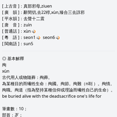
[
上古音
]：真部邪母,ziuen
[
廣 韻
]：辭閏切,去22稕,xùn,臻合三去諄邪
[
平水韻
]：去聲十二震
[
唐 音
]：zuìn
[
普通話
]：xùn
[
粵 語
]：seon1
seon6
[
閩南語
]：sun5
◎ 基本解釋
殉
xùn
古代用人或物隨葬：殉葬。
為某種目的而犧牲生命：殉國。殉節。殉難（n刵 ）。殉情。
殉職。殉道（指為堅持某種信仰或理論而犧牲自己的生命）。
be buried alive with the deadsacrifice one's life for
筆畫數：10；
部首：歹；