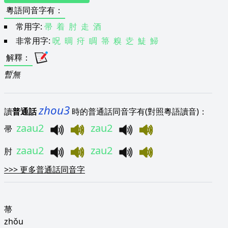
粵語同音字有
：
常用字:
帚
着
肘
走
酒
非常用字:
呪
晭
疛
睭
箒
糗
赱
鯐
鯞
解釋
：
暫無
zhou3
讀
普通話
時的普通話同音字有(對照粵語讀音)：
zaau2
zau2
帚
zaau2
zau2
肘
>>>
更多普通話同音字
菷
zhǒu