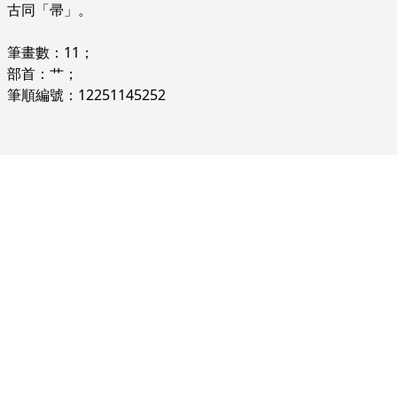
古同「帚」。
筆畫數：11；
部首：艹；
筆順編號：12251145252