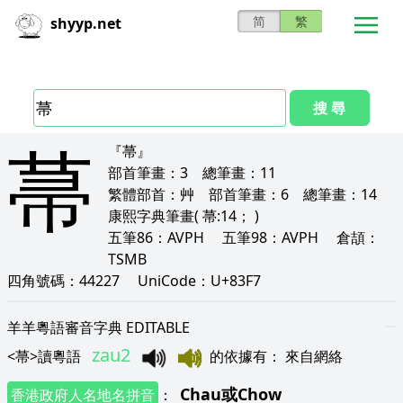
简
繁
shyyp.net
搜 尋
菷
『菷』
部首筆畫：
3
總筆畫：
11
繁體部首：
艸
部首筆畫：
6
總筆畫：
14
康熙字典筆畫
( 菷:14； )
五筆86：
AVPH
五筆98：
AVPH
倉頡：
TSMB
四角號碼：
44227
UniCode：
U+83F7
羊羊粵語審音字典 EDITABLE
zau2
<
菷
>
讀粵語
的依據有
：
來自網絡
Chau
或
Chow
香港政府人名地名拼音
：