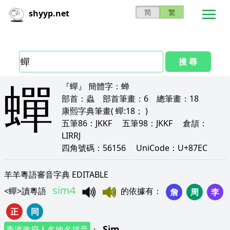
简
繁
shyyp.net
搜 尋
蟬
『蟬』
簡體字：
蝉
部首：
蟲
部首筆畫：
6
總筆畫：
18
康熙字典筆畫
( 蟬:18； )
五筆86：
JKKF
五筆98：
JKKF
倉頡：
LIRRJ
四角號碼：
56156
UniCode：
U+87EC
羊羊粵語審音字典 EDITABLE
sim4
<
蟬
>
讀粵語
的依據有
：
詹
周
李
正
同
Sim
香港政府人名地名拼音
：