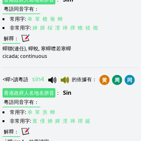
粵語同音字有
：
常用字:
单
單
檐
簷
蝉
非常用字:
婵
嬋
棎
澶
禅
禪
蟾
裧
襜
解釋
：
蟬聯(連任), 蟬蛻, 寒蟬噤若寒蟬
cicada; continuous
sin4
<
蟬
>
讀粵語
的依據有
：
黄
周
同
Sin
香港政府人名地名拼音
：
粵語同音字有
：
常用字:
单
單
羡
蝉
非常用字:
亶
儃
婵
嬋
澶
禅
禪
鋋
解釋
：