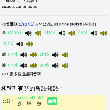
「蟬sim4」的異讀字
cicada; continuous
chan2
讀
普通話
時的普通話同音字有(對照粵語讀音)：
daan1
sim4
sin4
单
sin6
cin4
zin6
纏
cin4
zin6
缠
>>>
更多普通話同音字
和"
蟬
"
有關的粵語短語
：
saa1
sim4
hok3
短語
：
編輯
沙
蟬
殼