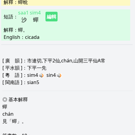
解釋
：
蟬蛻
saa1
sim4
短語
：
編輯
沙
蟬
解釋
：
蟬。
English：
cicada
[
廣 韻
]：市連切,下平2仙,chán,山開三平仙A常
[
平水韻
]：下平一先
[
粵 語
]：sim4
sin4
[
閩南語
]：sian5
◎ 基本解釋
蟬
chán
見「蟬」。