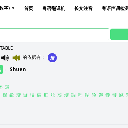
数字)
首页
粤语翻译机
长文注音
粤语声调检
ABLE
的依据有
：
詹
Shuen
音
：
还
還
椯
檈
歂
琁
璇
璿
碹
舡
舩
蔙
蜁
諯
輇
輲
辁
遄
鏇
镟
颴