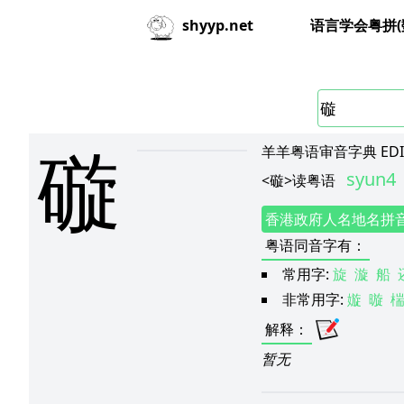
语言学会粤拼(
shyyp.net
䃠
羊羊粤语审音字典 EDIT
syun4
<
䃠
>
读粤语
香港政府人名地名拼
粤语同音字有
：
常用字:
旋
漩
船
非常用字:
嫙
暶
解释
：
暂无