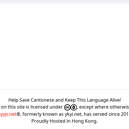
Help Save Cantonese and Keep This Language Alive!
on this site is licensed under
, except where otherwi
hyyp.net
®, formerly known as ykyi.net, has served since 20
Proudly Hosted in
Hong Kong
.