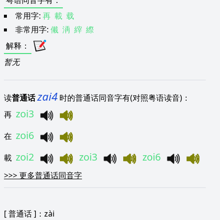
粤语同音字有
：
常用字:
再
載
载
非常用字:
儎
洅
縡
縩
解释
：
暂无
zai4
读
普通话
时的普通话同音字有(对照粤语读音)：
zoi3
再
zoi6
在
zoi2
zoi3
zoi6
載
>>>
更多普通话同音字
[
普通话
]：zài