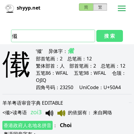
简
繁
shyyp.net
搜 索
傤
儎
‘傤’
异体字：
部首笔画：
2
总笔画：
12
繁体部首：
人
部首笔画：
2
总笔画：
12
五笔86：
WFAL
五笔98：
WFAL
仓颉：
OJIQ
四角号码：
23250
UniCode：
U+50A4
羊羊粤语审音字典 EDITABLE
zoi3
<
傤
>
读粤语
的依据有
：
来自网络
Choi
香港政府人名地名拼音
：