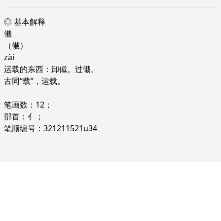
◎ 基本解释
傤
（儎）
zài
运载的东西：卸傤。过傤。
古同“载”，运载。
笔画数：12；
部首：亻；
笔顺编号：321211521u34