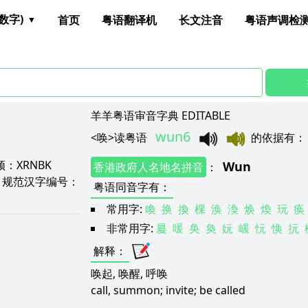
数字)
首页
粤语翻译机
长文注音
粤语声调检
羊羊粤语审音字典 EDITABLE
wun6
<
唤
>
读粤语
的依据有
颉：
XRNBK
Wun
香港政府人名地名拼音
：
4
规范汉字编号：
粤语同音字有
：
常用字:
喚
换
換
棵
涣
渙
焕
煥
玩
痪
非常用字:
㬊
喛
奂
奐
妧
嵈
忨
愌
抏
解释
：
唤起, 唤醒, 呼唤
call, summon; invite; be called