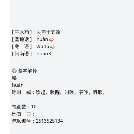
[
平水韵
]：去声十五翰
[
普通话
]：huàn
[
粤 语
]：wun6
[
闽南语
]：hoan3
◎ 基本解释
唤
huàn
呼叫，喊：唤起。唤醒。叫唤。召唤。呼唤。
笔画数：10；
部首：口；
笔顺编号：2513525134