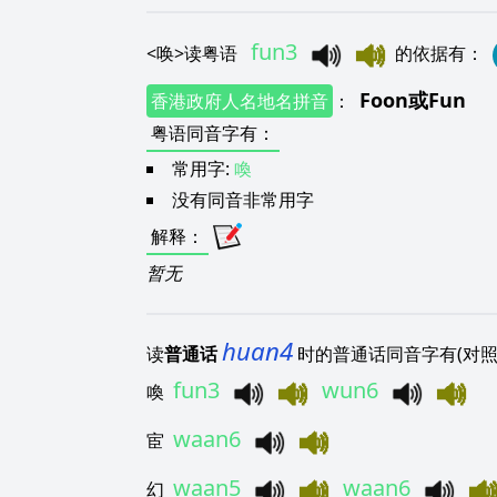
fun3
<
唤
>
读粤语
的依据有
：
Foon
或
Fun
香港政府人名地名拼音
：
粤语同音字有
：
常用字:
喚
没有同音非常用字
解释
：
暂无
huan4
读
普通话
时的普通话同音字有(对照
fun3
wun6
喚
waan6
宦
waan5
waan6
幻