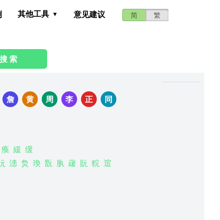
其他工具
测
意见建议
简
繁
搜 索
：
詹
黄
周
李
正
同
瘓
緩
缓
杬
漶
烉
瑍
翫
肒
藧
貦
輐
逭