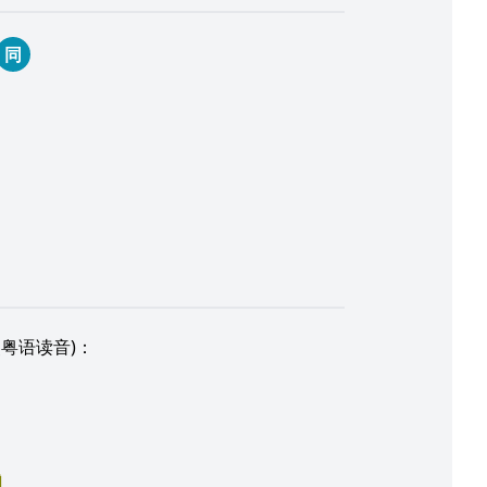
同
粤语读音)：