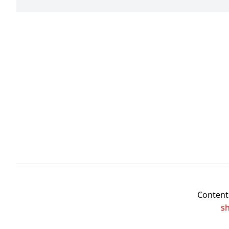
Content 
s