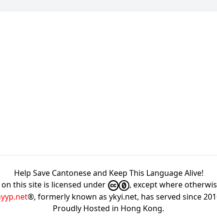
Help Save Cantonese and Keep This Language Alive!
on this site is licensed under
, except where otherwi
hyyp.net
®, formerly known as ykyi.net, has served since 20
Proudly Hosted in
Hong Kong
.