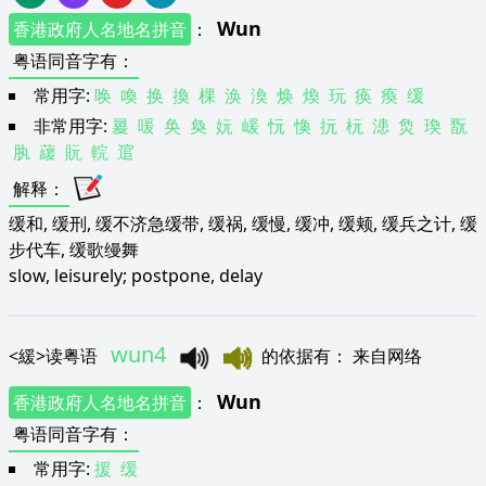
Wun
香港政府人名地名拼音
：
粤语同音字有
：
常用字:
唤
喚
换
換
棵
涣
渙
焕
煥
玩
痪
瘓
缓
非常用字:
㬊
喛
奂
奐
妧
嵈
忨
愌
抏
杬
漶
烉
瑍
翫
肒
藧
貦
輐
逭
解释
：
缓和, 缓刑, 缓不济急缓带, 缓祸, 缓慢, 缓冲, 缓颊, 缓兵之计, 缓
步代车, 缓歌缦舞
slow, leisurely; postpone, delay
wun4
<
緩
>
读粤语
的依据有
：
来自网络
Wun
香港政府人名地名拼音
：
粤语同音字有
：
常用字:
援
缓