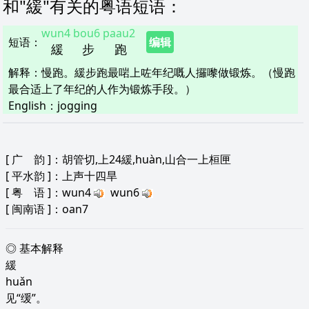
和"
緩
"
有关的粤语短语
：
wun4
bou6
paau2
短语
：
编辑
緩
步
跑
解释
：
慢跑。緩步跑最啱上咗年纪嘅人攞嚟做锻炼。（慢跑
最合适上了年纪的人作为锻炼手段。）
English：
jogging
[
广 韵
]：胡管切,上24緩,huàn,山合一上桓匣
[
平水韵
]：上声十四旱
[
粤 语
]：wun4
wun6
[
闽南语
]：oan7
◎ 基本解释
緩
huǎn
见“缓”。