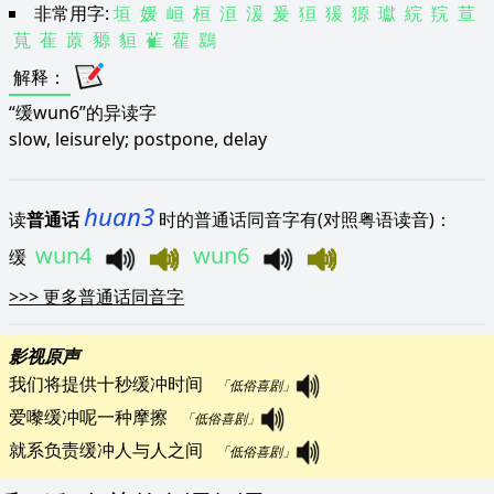
非常用字:
垣
媛
峘
桓
洹
湲
爰
狟
猨
獂
瓛
綄
羦
荁
萈
萑
蒝
豲
貆
雈
雚
鶢
解释
：
“缓wun6”的异读字
slow, leisurely; postpone, delay
huan3
读
普通话
时的普通话同音字有(对照粤语读音)：
wun4
wun6
缓
>>>
更多普通话同音字
影视原声
我们将提供十秒缓冲时间   
「低俗喜剧」
爱嚟缓冲呢一种摩擦   
「低俗喜剧」
就系负责缓冲人与人之间   
「低俗喜剧」