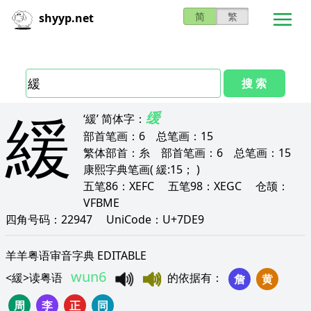
简
繁
shyyp.net
搜 索
緩
缓
‘緩’
简体字：
部首笔画：
6
总笔画：
15
繁体部首：
糸
部首笔画：
6
总笔画：
15
康熙字典笔画
( 緩:15； )
五笔86：
XEFC
五笔98：
XEGC
仓颉：
VFBME
四角号码：
22947
UniCode：
U+7DE9
羊羊粤语审音字典 EDITABLE
wun6
<
緩
>
读粤语
的依据有
：
詹
黄
周
李
正
同