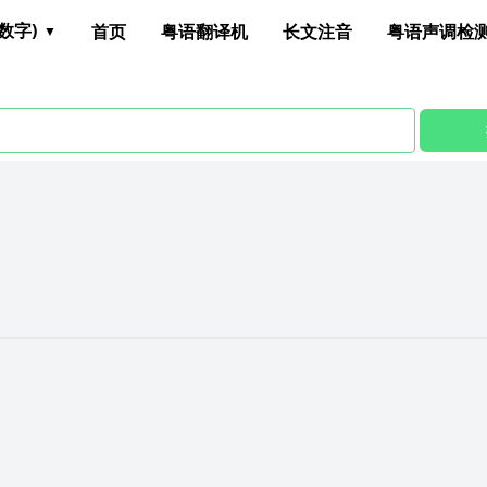
数字)
首页
粤语翻译机
长文注音
粤语声调检
K