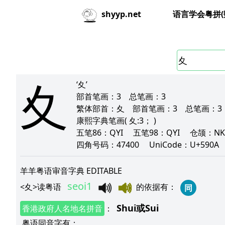
语言学会粤拼(
shyyp.net
夊
‘夊’
部首笔画：
3
总笔画：
3
繁体部首：
夊
部首笔画：
3
总笔画：
3
康熙字典笔画
( 夊:3； )
五笔86：
QYI
五笔98：
QYI
仓颉：
N
四角号码：
47400
UniCode：
U+590A
羊羊粤语审音字典 EDITABLE
seoi1
<
夊
>
读粤语
的依据有
：
同
Shui
或
Sui
香港政府人名地名拼音
：
粤语同音字有
：