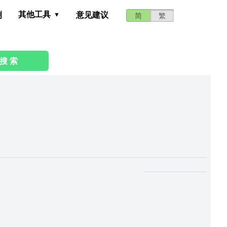
其他工具
测
意见建议
简
繁
搜 索