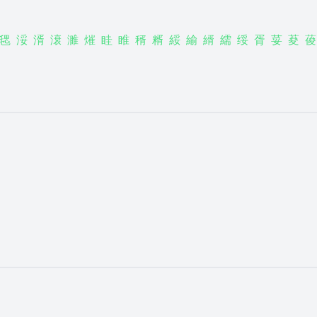
毸
浽
湑
滖
濉
熣
眭
睢
稰
糈
綏
緰
縃
繻
绥
胥
荽
荾
葰