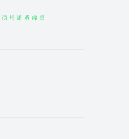
蕦
蝑
諝
谞
鑐
鞖