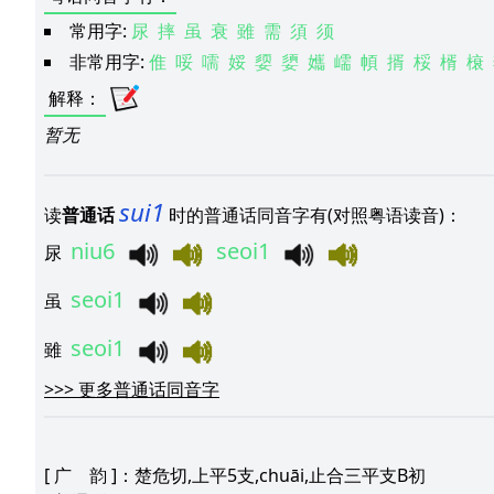
常用字:
尿
摔
虽
衰
雖
需
須
须
非常用字:
倠
哸
嚅
娞
媭
嬃
孈
嶿
幁
揟
桵
楈
榱
解释
：
暂无
sui1
读
普通话
时的普通话同音字有(对照粤语读音)：
niu6
seoi1
尿
seoi1
虽
seoi1
雖
>>>
更多普通话同音字
[
广 韵
]：楚危切,上平5支,chuāi,止合三平支B初