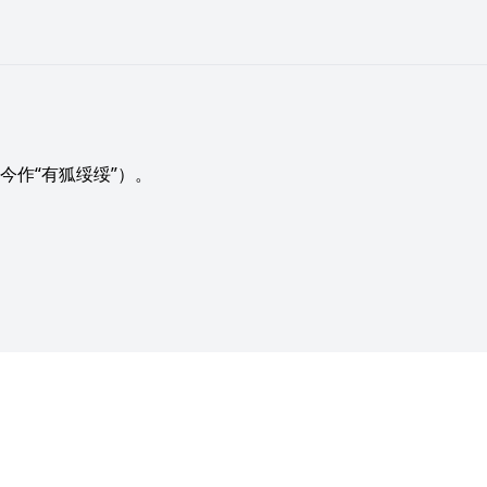
今作“有狐绥绥”）。