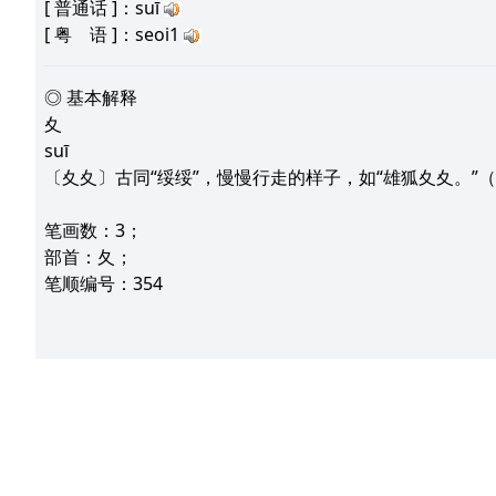
[
普通话
]：suī
[
粤 语
]：seoi1
◎ 基本解释
夊
suī
〔夊夊〕古同“绥绥”，慢慢行走的样子，如“雄狐夊夊。”（
笔画数：3；
部首：夂；
笔顺编号：354