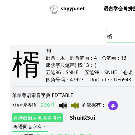
语言学会粤拼(
shyyp.net
楈
‘楈’
部首：
木
部首笔画：
4
总笔画：
13
康熙字典笔画
( 楈:13； )
五笔86：
SNHE
五笔98：
SNHE
仓颉
四角号码：
47927
UniCode：
U+6948
羊羊粤语审音字典 EDITABLE
seoi1
<
楈
>
读粤语
的依据有
：
李
Shui
或
Sui
香港政府人名地名拼音
：
粤语同音字有
：