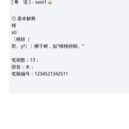
[
粤 语
]：seoi1
◎ 基本解释
楈
xū
〔楈枒（
犁。y?）〕椰子树，如“楈楈栟榈。”
笔画数：13；
部首：木；
笔顺编号：1234521342511