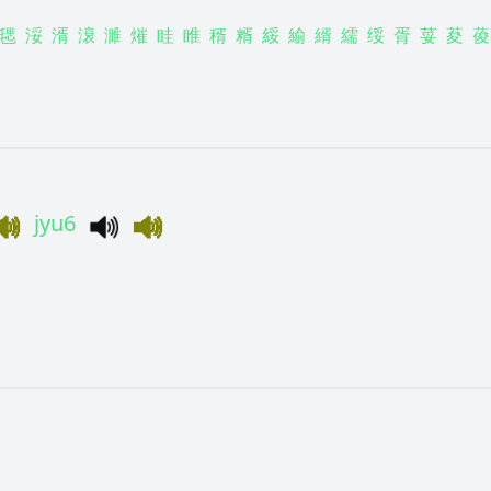
毸
浽
湑
滖
濉
熣
眭
睢
稰
糈
綏
緰
縃
繻
绥
胥
荽
荾
葰
jyu6