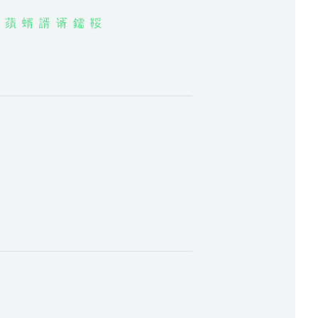
蕦
蝑
諝
谞
鑐
鞖