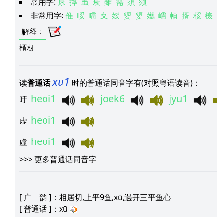
常用字:
尿
摔
虽
衰
雖
需
須
须
非常用字:
倠
哸
嚅
夊
娞
媭
嬃
孈
嶿
幁
揟
桵
榱
解释
：
楈枒
xu1
读
普通话
时的普通话同音字有(对照粤语读音)：
heoi1
joek6
jyu1
吁
heoi1
虚
heoi1
虛
>>>
更多普通话同音字
[
广 韵
]：相居切,上平9鱼,xū,遇开三平鱼心
[
普通话
]：xū