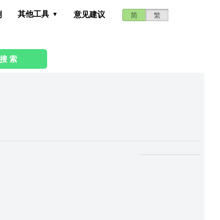
其他工具
测
意见建议
简
繁
搜 索