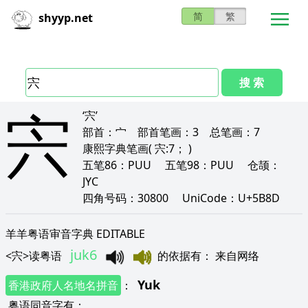
简
繁
shyyp.net
搜 索
宍
‘宍’
部首：
宀
部首笔画：
3
总笔画：
7
康熙字典笔画
( 宍:7； )
五笔86：
PUU
五笔98：
PUU
仓颉：
JYC
四角号码：
30800
UniCode：
U+5B8D
羊羊粤语审音字典 EDITABLE
juk6
<
宍
>
读粤语
的依据有
：
来自网络
Yuk
香港政府人名地名拼音
：
粤语同音字有
：