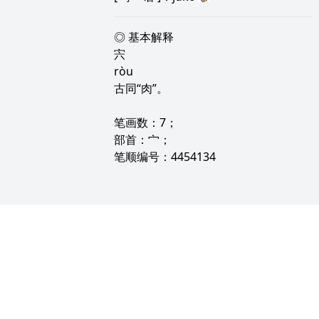
◎ 基本解释
宍
ròu
古同“肉”。
笔画数：7；
部首：宀；
笔顺编号：4454134