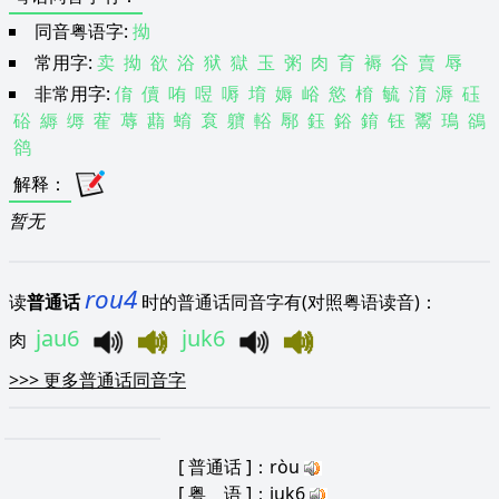
同音粤语字:
拗
常用字:
卖
拗
欲
浴
狱
獄
玉
粥
肉
育
褥
谷
賣
辱
非常用字:
俼
儥
哊
喅
嗕
堉
媷
峪
慾
棛
毓
淯
溽
砡
硲
縟
缛
蒮
蓐
蘛
蜟
袬
軉
輍
鄏
鈺
鋊
錥
钰
鬻
鳿
鵒
鹆
解释
：
暂无
rou4
读
普通话
时的普通话同音字有(对照粤语读音)：
jau6
juk6
肉
>>>
更多普通话同音字
[
普通话
]：ròu
[
粤 语
]：juk6