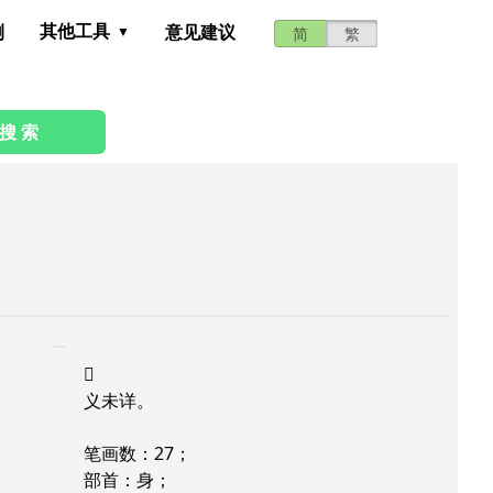
其他工具
测
意见建议
简
繁
搜 索
𨉗
义未详。
笔画数：27；
部首：身；