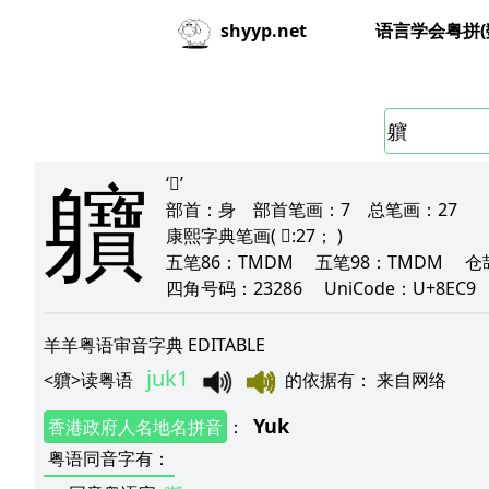
语言学会粤拼(
shyyp.net
軉
‘𨉗’
部首：
身
部首笔画：
7
总笔画：
27
康熙字典笔画
( 𨉗:27； )
五笔86：
TMDM
五笔98：
TMDM
仓
四角号码：
23286
UniCode：
U+8EC9
羊羊粤语审音字典 EDITABLE
juk1
<
軉
>
读粤语
的依据有
：
来自网络
Yuk
香港政府人名地名拼音
：
粤语同音字有
：