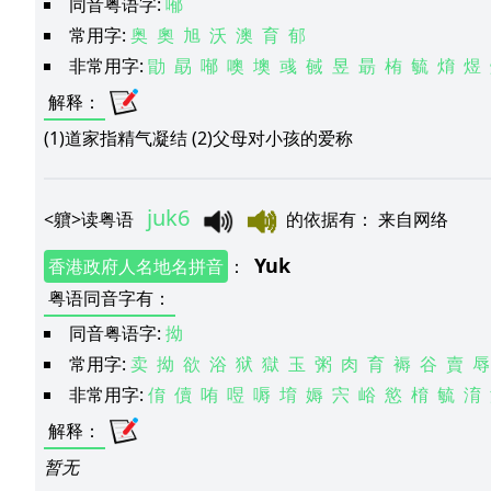
同音粤语字:
喐
常用字:
奥
奧
旭
沃
澳
育
郁
非常用字:
勖
勗
喐
噢
墺
彧
戫
昱
朂
栯
毓
焴
煜
解释
：
(1)道家指精气凝结 (2)父母对小孩的爱称
juk6
<
軉
>
读粤语
的依据有
：
来自网络
Yuk
香港政府人名地名拼音
：
粤语同音字有
：
同音粤语字:
拗
常用字:
卖
拗
欲
浴
狱
獄
玉
粥
肉
育
褥
谷
賣
辱
非常用字:
俼
儥
哊
喅
嗕
堉
媷
宍
峪
慾
棛
毓
淯
解释
：
暂无