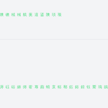
燠
礇
稢
稶
艈
薁
逳
鋈
隩
頊
顼
溽
砡
硲
縟
缛
蒮
蓐
蘛
蜟
袬
輍
鄏
鈺
鋊
錥
钰
鬻
鳿
鵒