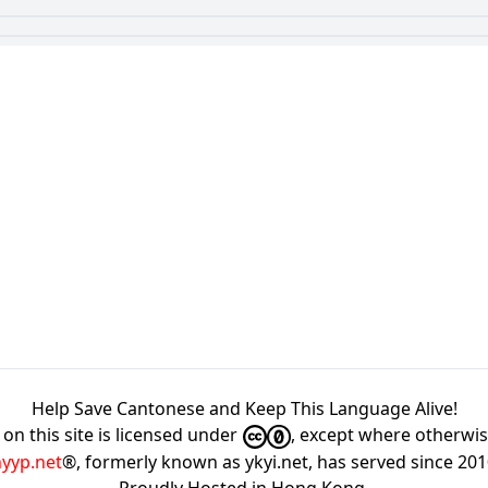
Help Save Cantonese and Keep This Language Alive!
on this site is licensed under
, except where otherwi
hyyp.net
®, formerly known as ykyi.net, has served since 20
Proudly Hosted in
Hong Kong
.