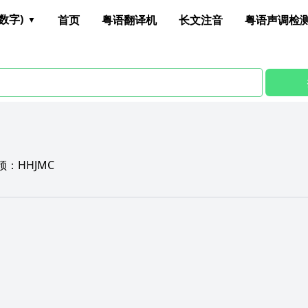
数字)
首页
粤语翻译机
长文注音
粤语声调检
颉：
HHJMC