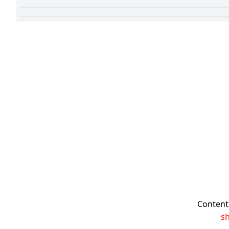
Content 
s