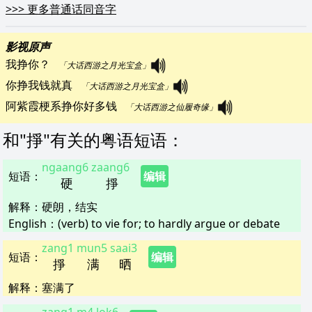
>>>
更多普通话同音字
影视原声
我挣你？   
「大话西游之月光宝盒」
你挣我钱就真   
「大话西游之月光宝盒」
阿紫霞梗系挣你好多钱   
「大话西游之仙履奇缘」
和"
掙
"
有关的粤语短语
：
ngaang6
zaang6
短语
：
编辑
硬
掙
解释
：
硬朗，结实
English：
(verb) to vie for; to hardly argue or debate
zang1
mun5
saai3
短语
：
编辑
掙
满
晒
解释
：
塞满了