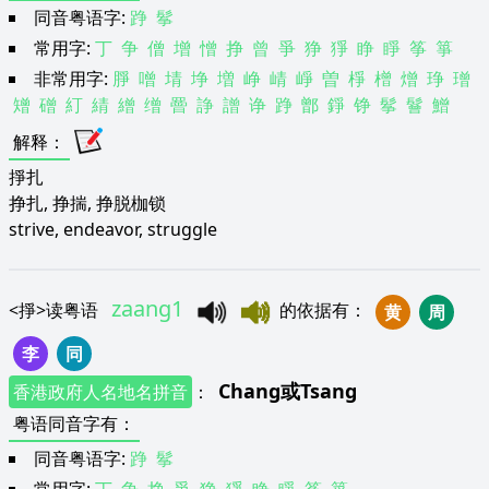
同音粤语字:
踭
鬇
常用字:
丁
争
僧
增
憎
挣
曾
爭
狰
猙
睁
睜
筝
箏
非常用字:
㬹
噌
埥
埩
増
峥
崝
崢
曽
棦
橧
熷
琤
璔
矰
磳
糽
綪
繒
缯
罾
諍
譄
诤
踭
鄫
錚
铮
鬇
鬙
鱛
解释
：
掙扎
挣扎, 挣揣, 挣脱枷锁
strive, endeavor, struggle
zaang1
<
掙
>
读粤语
的依据有
：
黄
周
李
同
Chang
或
Tsang
香港政府人名地名拼音
：
粤语同音字有
：
同音粤语字:
踭
鬇