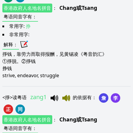
Chang
或
Tsang
香港政府人名地名拼音
：
粤语同音字有
：
常用字:
挣
非常用字:
解释
：
掙钱，靠劳力而取得报酬，见黄锡凌《粤音韵汇》
①掙脱。②掙钱
挣钱
strive, endeavor, struggle
zang1
<
掙
>
读粤语
的依据有
：
詹
李
正
同
Chang
或
Tsang
香港政府人名地名拼音
：
粤语同音字有
：