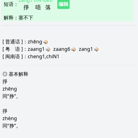
zang1
m4
lok6
短语
：
编辑
掙
唔
落
解释
：
塞不下
[
普通话
]：zhēng
[
粤 语
]：zaang1
zaang6
zang1
[
闽南语
]：cheng1,chiN1
◎ 基本解释
掙
zhēng
同“挣”。
掙
zhèng
同“挣”。