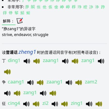
常用字:
丁
争
挣
爭
狰
猙
睁
睜
筝
箏
非常用字:
㬹
䦛
伥
伧
倀
傖
峥
崢
棦
琤
瞠
諍
诤
踭
錚
铮
鬇
鯖
鲭
解释
：
“挣zang1”的异读字
strive, endeavor, struggle
zheng1
读
普通话
时的普通话同音字有(对照粤语读音)：
ding1
zaang1
zang1
丁
caang1
zaang1
zam2
争
zang1
cing4
zi2
zing1
征