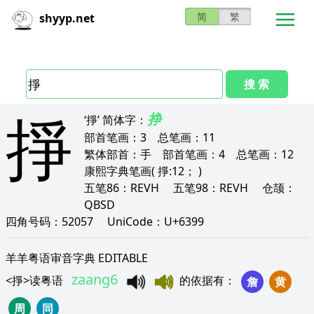
简
繁
shyyp.net
搜 索
掙
挣
‘掙’
简体字：
部首笔画：
3
总笔画：
11
繁体部首：
手
部首笔画：
4
总笔画：
12
康熙字典笔画
( 掙:12； )
五笔86：
REVH
五笔98：
REVH
仓颉：
QBSD
四角号码：
52057
UniCode：
U+6399
羊羊粤语审音字典 EDITABLE
zaang6
<
掙
>
读粤语
的依据有
：
詹
黄
周
同