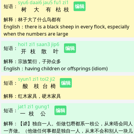
syu6
daai6
jau5
fu1
zi1
短语
：
编辑
树
大
有
枯
枝
解释
：
林子大了什么鸟都有
English：
there is a black sheep in every flock, especially
when the numbers are large
hoi1
zi1
saan3
jip6
短语
：
编辑
开
枝
散
叶
解释
：
宗族繁衍，子孙众多
English：
having children or offsprings (idiom)
syun1
zi1
toi2
ji2
短语
：
编辑
酸
枝
台
椅
解释
：
红木家具，硬木家具
jat1
zi1
gung1
短语
：
编辑
一
枝
公
解释
：
【谑】独自一人。佢做乜嘢都系一枝公，从来唔会同人
一齐做。（他做任何事都是独自一人，从来不会和别人一块儿