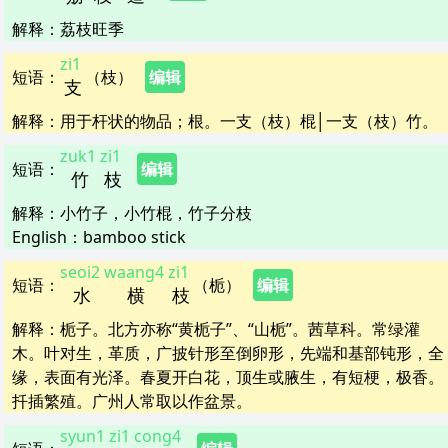
解释
：
荔枝旺季
zi1
短语
：
（枝）
编辑
支
解释
：
用于杆状的物品；根。一支（枝）棍│一支（枝）竹。
zuk1
zi1
短语
：
编辑
竹
枝
解释
：
小竹子，小竹棍，竹子分枝
English：
bamboo stick
seoi2
waang4
zi1
短语
：
（栀）
编辑
水
横
枝
解释
：
栀子。北方亦称“黄栀子”、“山栀”。茜草科。常绿灌
木。叶对生，革质，广披针形至倒卵形，先端和基部钝形，全
缘，表面有光泽。春夏开白花，顶生或腋生，有短梗，极香。
扦插繁殖。广州人常取以作盆景。
syun1
zi1
cong4