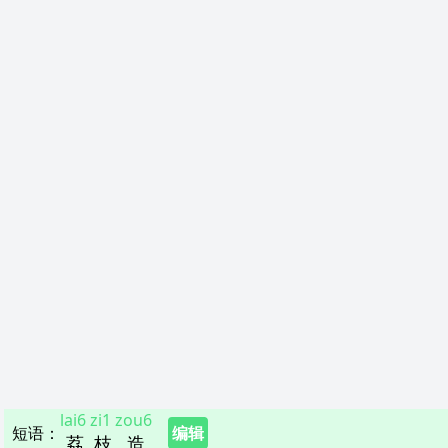
lai6
zi1
zou6
短语
：
编辑
荔
枝
造