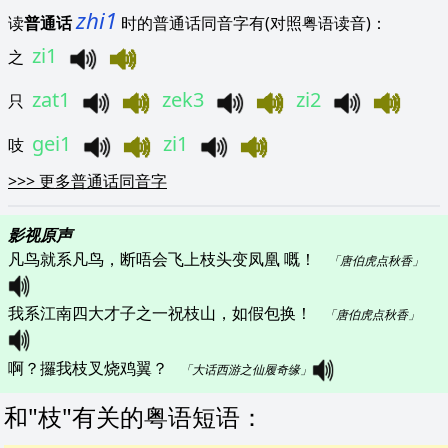
zhi1
读
普通话
时的普通话同音字有(对照粤语读音)：
zi1
之
zat1
zek3
zi2
只
gei1
zi1
吱
>>>
更多普通话同音字
影视原声
凡鸟就系凡鸟，断唔会飞上枝头变凤凰 嘅！   
「唐伯虎点秋香」
我系江南四大才子之一祝枝山，如假包换！   
「唐伯虎点秋香」
啊？攞我枝叉烧鸡翼？   
「大话西游之仙履奇缘」
和"
枝
"
有关的粤语短语
：