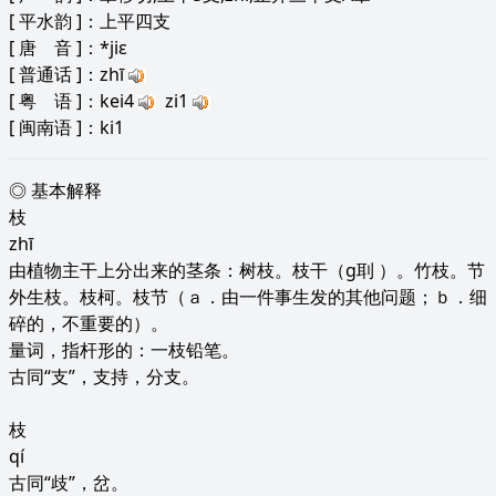
[
平水韵
]：上平四支
[
唐 音
]：*jiɛ
[
普通话
]：zhī
[
粤 语
]：kei4
zi1
[
闽南语
]：ki1
◎ 基本解释
枝
zhī
由植物主干上分出来的茎条：树枝。枝干（g刵 ）。竹枝。节
外生枝。枝柯。枝节（ａ．由一件事生发的其他问题；ｂ．细
碎的，不重要的）。
量词，指杆形的：一枝铅笔。
古同“支”，支持，分支。
枝
qí
古同“歧”，岔。