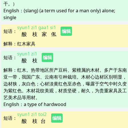
干。）
English：
(slang) (a term used for a man only) alone;
single
syun1
zi1
gaa1
si1
短语
：
编辑
酸
枝
家
俬
解释
：
红木家具
syun1
zi1
短语
：
编辑
酸
枝
解释
：
红木。热带地区所产豆科、紫檀属的木材。多产于东南
亚一带，我国广东、云南有引种栽培。木材心边材区别明显，
边材狭，灰白色；心材淡黄红色至赤色，曝露于空气中时久变
为紫红色。木材花纹美观，材质坚硬，耐久，为贵重家具及工
艺美术品等用材。
English：
a type of hardwood
syun1
zi1
toi2
短语
：
编辑
酸
枝
台