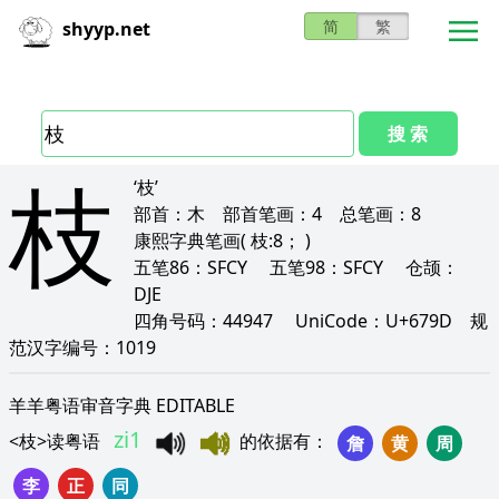
简
繁
shyyp.net
搜 索
枝
‘枝’
部首：
木
部首笔画：
4
总笔画：
8
康熙字典笔画
( 枝:8； )
五笔86：
SFCY
五笔98：
SFCY
仓颉：
DJE
四角号码：
44947
UniCode：
U+679D
规
范汉字编号：
1019
羊羊粤语审音字典 EDITABLE
zi1
<
枝
>
读粤语
的依据有
：
詹
黄
周
李
正
同