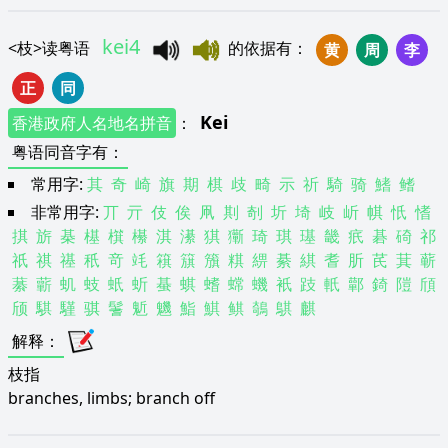
kei4
<
枝
>
读粤语
的依据有
：
黄
周
李
正
同
Kei
香港政府人名地名拼音
：
粤语同音字有
：
常用字:
其
奇
崎
旗
期
棋
歧
畸
示
祈
騎
骑
鰭
鳍
非常用字:
丌
亓
伎
俟
凧
剘
剞
圻
埼
岐
岓
帺
忯
愭
掑
旂
棊
樭
檱
櫀
淇
濝
猉
玂
琦
琪
璂
畿
疧
碁
碕
祁
祇
祺
禥
秖
竒
竓
簯
簱
籏
粸
綥
綦
綨
耆
肵
芪
萁
蕲
藄
蘄
虮
蚑
蚔
蚚
蜝
蜞
螧
蟐
蟣
衹
跂
軝
鄿
錡
隑
頎
颀
騏
騹
骐
鬐
鬿
魕
鮨
鯕
鲯
鵸
鶀
麒
解释
：
枝指
branches, limbs; branch off