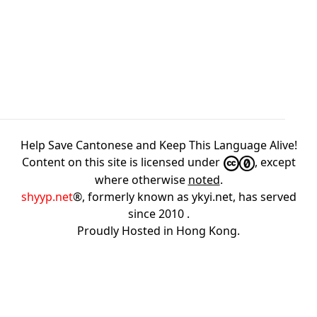
Help Save Cantonese and Keep This Language Alive!
Content on this site is licensed under
, except
where otherwise
noted
.
shyyp.net
®, formerly known as ykyi.net, has served
since 2010
.
Proudly Hosted in
Hong Kong
.