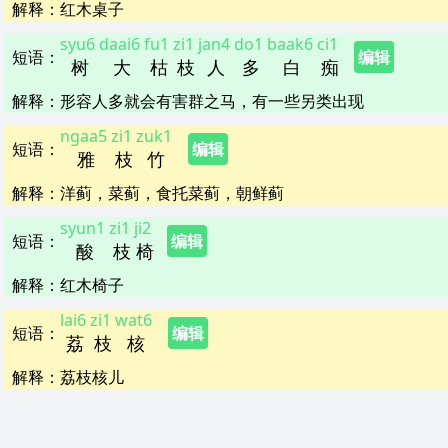
解释
：
红木桌子
syu6
daai6
fu1
zi1
jan4
do1
baak6
ci1
短语
：
编辑
树
大
枯
枝
人
多
白
痴
解释
：
形容人多就会有害群之马，有一些另类出现
ngaa5
zi1
zuk1
短语
：
编辑
雅
枝
竹
解释
：
洋蓟，菜蓟，食托菜蓟，朝鲜蓟
syun1
zi1
ji2
短语
：
编辑
酸
枝
椅
解释
：
红木椅子
lai6
zi1
wat6
短语
：
编辑
荔
枝
核
解释
：
荔枝核儿