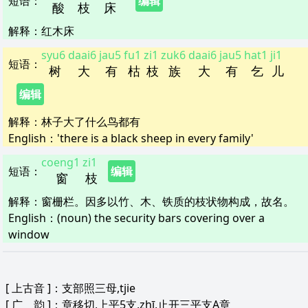
短语
：
编辑
酸
枝
床
解释
：
红木床
syu6
daai6
jau5
fu1
zi1
zuk6
daai6
jau5
hat1
ji1
短语
：
树
大
有
枯
枝
族
大
有
乞
儿
编辑
解释
：
林子大了什么鸟都有
English：
'there is a black sheep in every family'
coeng1
zi1
短语
：
编辑
窗
枝
解释
：
窗栅栏。因多以竹、木、铁质的枝状物构成，故名。
English：
(noun) the security bars covering over a
window
[
上古音
]：支部照三母,tjie
[
广 韵
]：章移切,上平5支,zhī,止开三平支A章