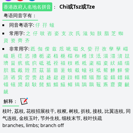
Chi
或
Tsz
或
Tze
香港政府人名地名拼音
：
粤语同音字有
：
同音粤语字:
仔
孖
螆
常用字:
之
仔
吱
咨
姿
支
次
氏
滋
知
肢
脂
芝
蜘
資
资
齊
齐
非常用字:
䟡
倁
偨
兹
卮
呲
嗞
夂
姕
孖
孜
孳
孶
崰
嵫
巵
徔
恣
搘
栀
栥
栺
梔
椔
椥
榰
汥
泜
淄
湽
澬
玆
璾
甾
疧
疷
疻
砥
祗
祬
禌
秓
秖
秪
秶
稵
粢
紎
緇
缁
胑
胝
胾
臸
茊
茲
菑
葘
蒫
蚑
蛓
螆
衼
袛
觜
觯
觶
訾
諮
谘
貲
赀
赍
赼
趀
趑
趦
跂
輜
輺
辎
鄑
鈭
錙
鍿
鎡
锱
镃
頾
頿
馶
髭
鮨
鯔
鰦
鲻
鳷
鴲
鶅
鼅
鼒
齍
齎
齜
龇
解释
：
枝叶, 荔枝, 花枝招展枝干, 枝桠, 树枝, 折枝, 接枝, 比翼连枝, 同
气连枝, 金枝玉叶, 节外生枝, 细枝末节, 枝叶扶疏
branches, limbs; branch off