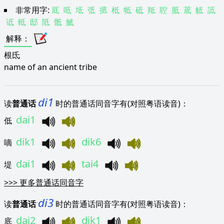
非常用字:
厎
呧
坻
弤
掋
柢
牴
砥
羝
聜
胝
菧
觝
詆
诋
軧
邸
阺
骶
鯳
解释
：
根氐
name of an ancient tribe
di1
读
普通话
时的普通话同音字有(对照粤语读音)：
dai1
低
dik1
dik6
嘀
dai1
tai4
堤
>>>
更多普通话同音字
di3
读
普通话
时的普通话同音字有(对照粤语读音)：
dai2
dik1
底