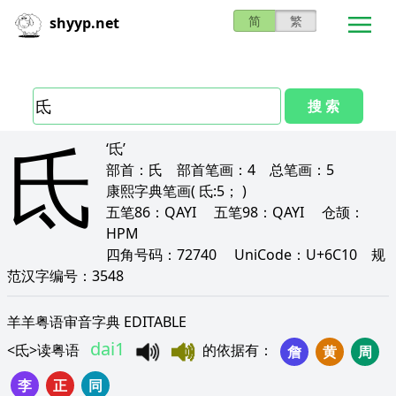
简
繁
shyyp.net
搜 索
氐
‘氐’
部首：
氏
部首笔画：
4
总笔画：
5
康熙字典笔画
( 氐:5； )
五笔86：
QAYI
五笔98：
QAYI
仓颉：
HPM
四角号码：
72740
UniCode：
U+6C10
规
范汉字编号：
3548
羊羊粤语审音字典 EDITABLE
dai1
<
氐
>
读粤语
的依据有
：
詹
黄
周
李
正
同