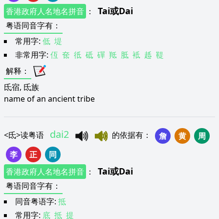
Tai
或
Dai
香港政府人名地名拼音
：
粤语同音字有
：
常用字:
低
堤
非常用字:
仾
奃
彽
砥
磾
羝
胝
袛
趆
鞮
解释
：
氐宿, 氐族
name of an ancient tribe
dai2
<
氐
>
读粤语
的依据有
：
詹
黄
周
李
正
同
Tai
或
Dai
香港政府人名地名拼音
：
粤语同音字有
：
同音粤语字:
抵
常用字:
底
抵
提