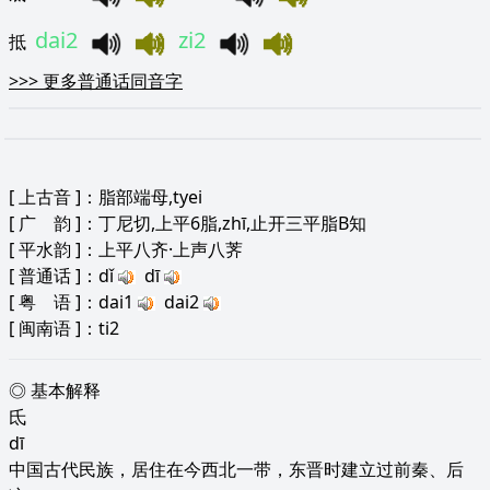
dai2
zi2
抵
>>>
更多普通话同音字
[
上古音
]：脂部端母,tyei
[
广 韵
]：丁尼切,上平6脂,zhī,止开三平脂B知
[
平水韵
]：上平八齐·上声八荠
[
普通话
]：dǐ
dī
[
粤 语
]：dai1
dai2
[
闽南语
]：ti2
◎ 基本解释
氐
dī
中国古代民族，居住在今西北一带，东晋时建立过前秦、后